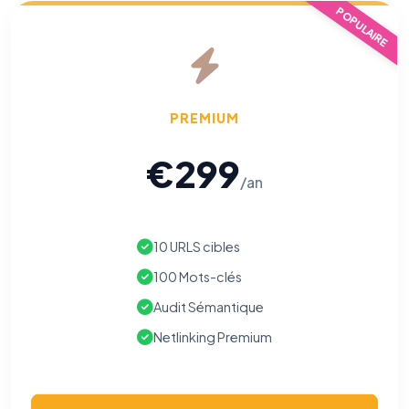
POPULAIRE
PREMIUM
€299
/an
10 URLS cibles
100 Mots-clés
Audit Sémantique
Netlinking Premium