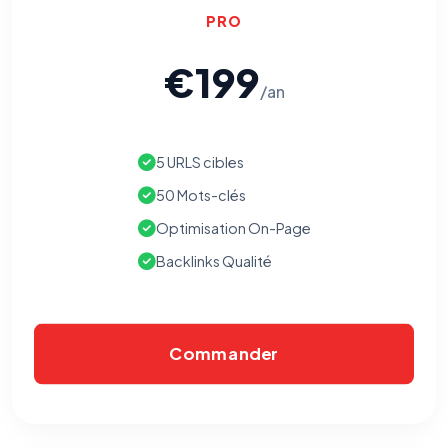
PRO
€199
/an
5 URLS cibles
50 Mots-clés
Optimisation On-Page
Backlinks Qualité
Commander