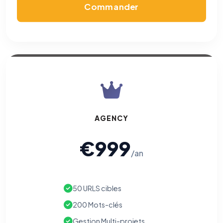
Commander
AGENCY
€999
/an
50 URLS cibles
200 Mots-clés
Gestion Multi-projets