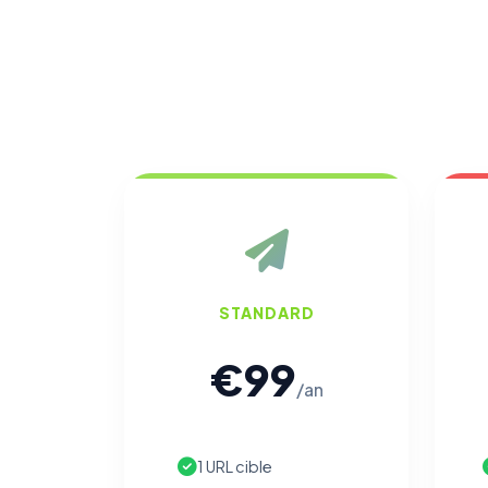
STANDARD
€99
/an
1 URL cible