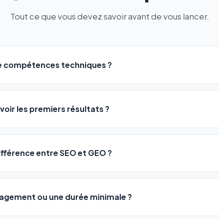
Tout ce que vous devez savoir avant de vous lancer.
de compétences techniques ?
logiciel a été conçu pour être accessible à
tous les profils
: a
ME ou agences. Pas de code, pas de configuration complexe —
voir les premiers résultats ?
 décrivez votre activité, et le logiciel gère tout en automatiqu
sateurs observent une amélioration de leur positionnement en
4 
rathon, pas un sprint — mais notre logiciel
accélère considér
différence entre SEO et GEO ?
isant les actions SEO et GEO 24h/24. Vous suivez l'évolution 
Optimization) vous positionne sur les moteurs classiques : Goo
 Optimization) va plus loin : il fait en sorte que les IA généra
ngagement ou une durée minimale ?
us citent comme référence dans leurs réponses. Notre logiciel e
 automatiquement.