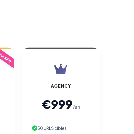
ULAIRE
AGENCY
€999
/an
50 URLS cibles