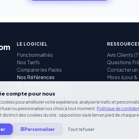
LE LOGICIEL
RESSOURCE
com
Fonctionnalités
Avis Clients 
Nos Tarifs
Questions Fr
Comparer les Packs
Contacter un
e
Nos Références
Mises à jour &
Connexion Client
vée compte pour nous
cookies pour améliorer votre expérience, analyser le trafic et personnalis
efuser ou personnaliser vos choix à tout moment.
Politique de confiden
st distinct des cookies du site ; opposition via le lien en pied de chaque 
ter
Personnaliser
Tout refuser
oits réservés.