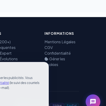
S
INFORMATIONS
(7200+)
Mentions Légales
équentes
CGV
 Expert
Confidentialité
 Évolutions
Gérer les
cookies
er les publicités. Vous
tialité
(le suivi des courriels
e-mail).
Paiement Sécurisé
S
tripe
Pay
Pal