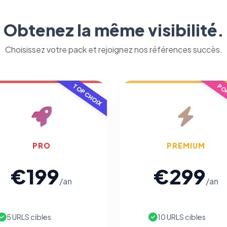
Obtenez la même visibilité.
Choisissez votre pack et rejoignez nos références succès.
⚙️
TOP CHOIX
POP
Cookies essentiels
TOUJOURS ACTIF
Nécessaires au fonctionnement du site : session, sécurité,
mémorisation de vos choix de consentement. Ils ne peuvent
pas être désactivés.
PRO
PREMIUM
Cookies analytiques
€199
€299
Nous aident à comprendre comment vous utilisez le site
/an
/an
(pages visitées, durée de visite) pour l'améliorer. Données
anonymisées via Google Analytics.
5 URLS cibles
10 URLS cibles