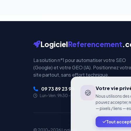
Logiciel
Referencement
.
La solution n°1 pour automatiser votre SEO
(Google) et votre GEO (IA). Positionnez votr
site partout, sans effort technique.
Votre vie pri
09 73 89 23 94
🍪
Lun-Ven: 9h30 - 18h00
Nous utilisons des 
pouvez accepter, r
— pixels / liens — e
Tout accep
© 2010-2026 LogicielReferencement.com - Tous dr