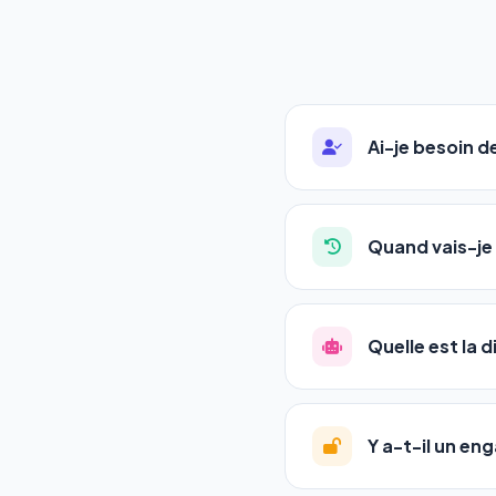
Ai-je besoin 
Absolument pas. Notre 
auto-entrepreneurs, P
Quand vais-je 
l'adresse de votre site,
La plupart de nos utili
référencement est un ma
Quelle est la 
progression
en automat
votre tableau de bord.
Le
SEO
(Search Engine 
GEO
(Generative Engine
Y a-t-il un e
Gemini et Perplexity
vo
deux simultanément et