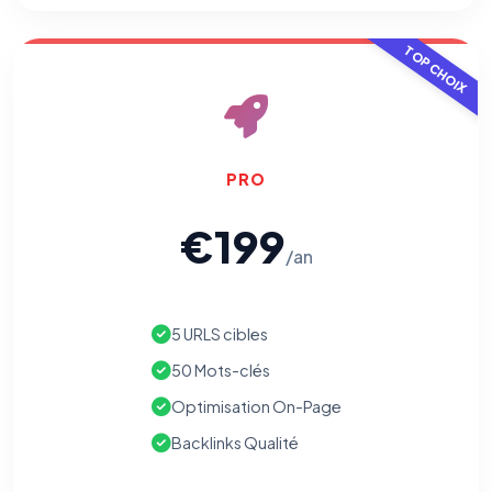
TOP CHOIX
PRO
€199
/an
5 URLS cibles
50 Mots-clés
Optimisation On-Page
Backlinks Qualité