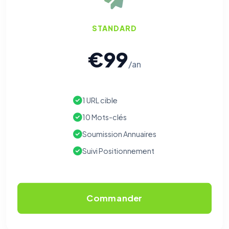
STANDARD
€99
/an
1 URL cible
10 Mots-clés
Soumission Annuaires
Suivi Positionnement
Commander