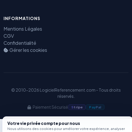
Benjamin — Agent IA SEO &
INFORMATIONS
GEO
Mentions Légales
CGV
Confidentialité
Gérer les cookies
© 2010-2026 LogicielReferencement.com - Tous droits
réservés.
Paiement Sécurisé
S
tripe
Pay
Pal
Votre vie privée compte pour nous
Nous utilisons des cookies pour améliorer votre expérience, analyser