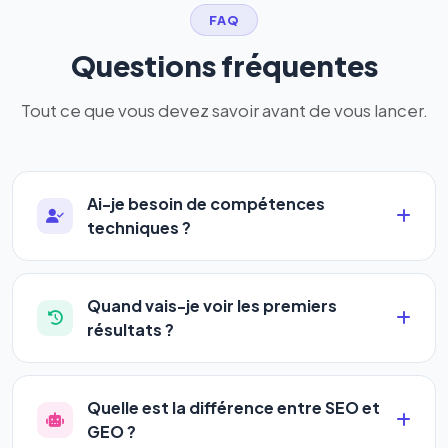
FAQ
Questions fréquentes
Tout ce que vous devez savoir avant de vous lancer.
Ai-je besoin de compétences
techniques ?
Absolument pas. Notre logiciel a été conçu pour
être accessible à
tous les profils
: artisans,
Quand vais-je voir les premiers
commerçants, auto-entrepreneurs, PME ou
résultats ?
agences. Pas de code, pas de configuration
La plupart de nos utilisateurs observent une
complexe — vous renseignez l'adresse de votre
amélioration de leur positionnement en
4 à 6
site, décrivez votre activité, et le logiciel gère tout
Quelle est la différence entre SEO et
semaines
. Le référencement est un marathon, pas
en automatique 24h/24.
GEO ?