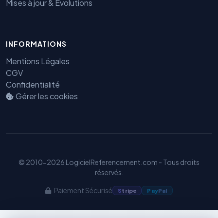
Mises à jour & Évolutions
INFORMATIONS
Benjamin — Agent IA SEO &
GEO
Mentions Légales
CGV
Confidentialité
Gérer les cookies
© 2010-2026 LogicielReferencement.com - Tous droits
réservés.
Paiement Sécurisé
S
tripe
Pay
Pal