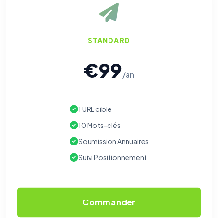
STANDARD
€99
/an
1 URL cible
10 Mots-clés
Soumission Annuaires
Suivi Positionnement
Commander