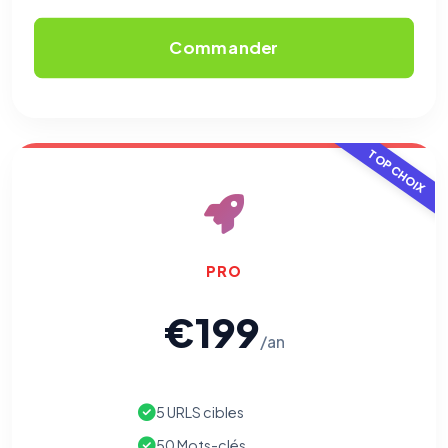
Commander
TOP CHOIX
PRO
⚙️
€199
/an
Cookies essentiels
TOUJOURS ACTIF
Nécessaires au fonctionnement du site : session, sécurité,
mémorisation de vos choix de consentement. Ils ne
peuvent pas être désactivés.
5 URLS cibles
50 Mots-clés