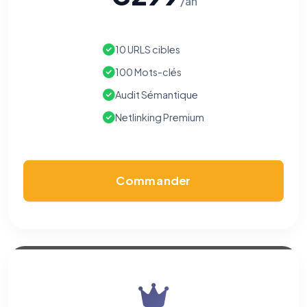
/an
10 URLS cibles
100 Mots-clés
Audit Sémantique
Netlinking Premium
Commander