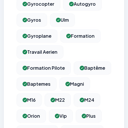
Gyrocopter
Autogyro
Gyros
Ulm
Gyroplane
Formation
Travail Aerien
Formation Pilote
Baptême
Baptemes
Magni
M16
M22
M24
Orion
Vip
Plus