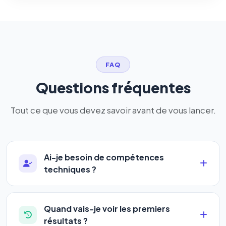
FAQ
Questions fréquentes
Tout ce que vous devez savoir avant de vous lancer.
Ai-je besoin de compétences
techniques ?
Absolument pas. Notre logiciel a été conçu pour
être accessible à
tous les profils
: artisans,
Quand vais-je voir les premiers
commerçants, auto-entrepreneurs, PME ou
résultats ?