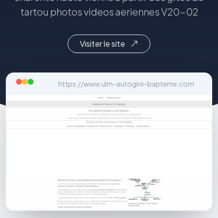
tartou photos videos aeriennes V20-02
Visiter le site
https://www.ulm-autogire-bapteme.com