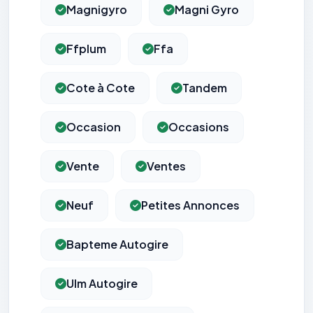
Magnigyro
Magni Gyro
Ffplum
Ffa
Cote à Cote
Tandem
Occasion
Occasions
Vente
Ventes
Neuf
Petites Annonces
Bapteme Autogire
Ulm Autogire