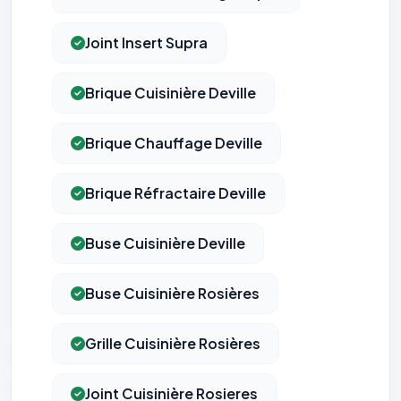
traçants (Art. 82 loi Informatique et Libertés ; recommandation CNIL
pixels 2026 / FAQ juillet 2026).
Ce suivi n'est pas géré par ce
bandeau cookies
(cadre distinct du site web). Pour vous y
Joint Insert Supra
opposer : utilisez le
lien dédié en pied de chaque courriel
(« Pour
vous opposer à ce suivi ») — sans vous désinscrire des envois — ou
écrivez à
contact@logicielreferencement.com
. Détail :
Politique de
confidentialité
(section Traceurs dans les Courriels).
Brique Cuisinière Deville
Brique Chauffage Deville
Brique Réfractaire Deville
Buse Cuisinière Deville
Buse Cuisinière Rosières
Grille Cuisinière Rosières
Joint Cuisinière Rosieres