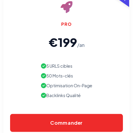
PRO
€199
/an
5 URLS cibles
50 Mots-clés
Optimisation On-Page
Backlinks Qualité
Commander