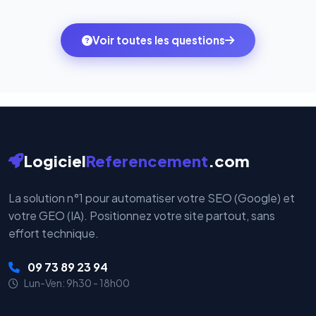
quelques clics vers le pack qui correspond à vos
des systèmes de paiement les plus sécurisés au
ambitions du moment — sans perdre vos données ni
monde. Vos données bancaires ne transitent jamais
Voir toutes les questions
votre historique.
par nos serveurs — elles sont gérées directement et
cryptées par ces plateformes certifiées PCI DSS.
Logiciel
Referencement
.com
La solution n°1 pour automatiser votre SEO (Google) et
votre GEO (IA). Positionnez votre site partout, sans
effort technique.
09 73 89 23 94
Lun-Ven: 9h30 - 18h00