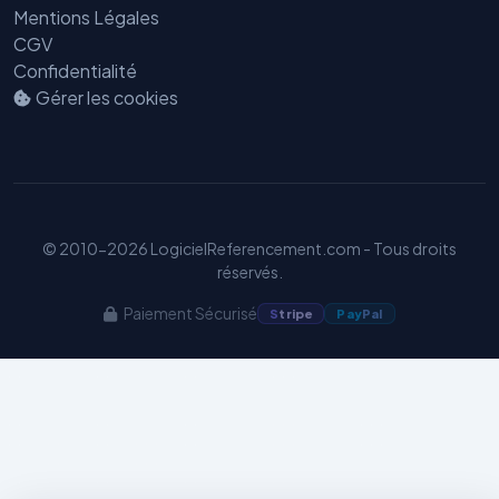
Mentions Légales
CGV
Confidentialité
Gérer les cookies
Benjamin — Agent IA SEO &
GEO
© 2010-2026 LogicielReferencement.com - Tous droits
réservés.
Paiement Sécurisé
S
tripe
Pay
Pal