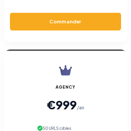
Commander
AGENCY
€999
/an
50 URLS cibles