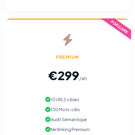
POPULAIRE
PREMIUM
€299
/an
10 URLS cibles
100 Mots-clés
Audit Sémantique
Netlinking Premium