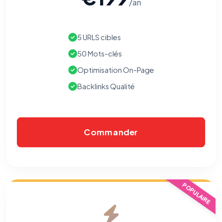
/an
5 URLS cibles
50 Mots-clés
Optimisation On-Page
Backlinks Qualité
Commander
POPULAIRE