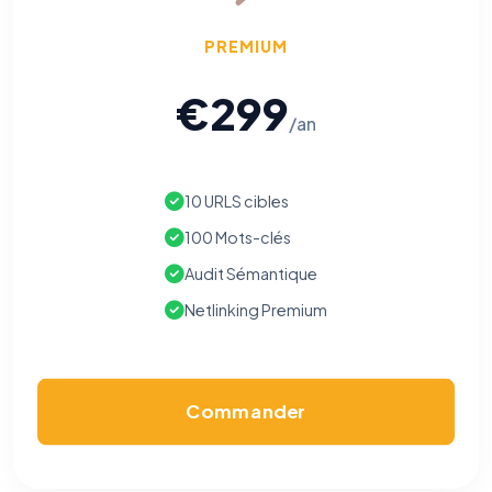
PREMIUM
€299
/an
10 URLS cibles
100 Mots-clés
Audit Sémantique
Netlinking Premium
Commander