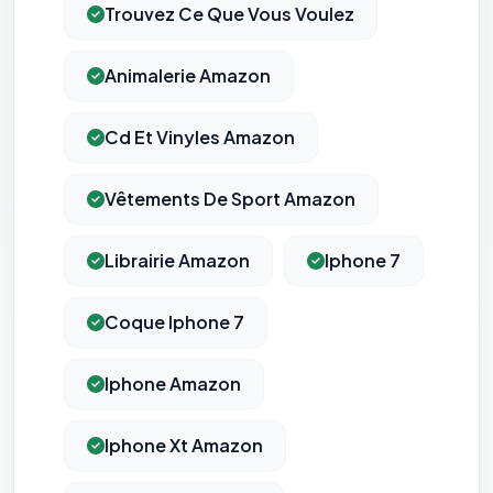
Trouvez Ce Que Vous Voulez
Animalerie Amazon
Cd Et Vinyles Amazon
⚙️
Vêtements De Sport Amazon
Cookies essentiels
TOUJOURS ACTIF
Librairie Amazon
Iphone 7
Nécessaires au fonctionnement du site : session, sécurité,
mémorisation de vos choix de consentement. Ils ne
peuvent pas être désactivés.
Coque Iphone 7
Cookies analytiques
Iphone Amazon
Nous aident à comprendre comment vous utilisez le site
(pages visitées, durée de visite) pour l'améliorer. Données
anonymisées via Google Analytics.
Iphone Xt Amazon
Cookies marketing