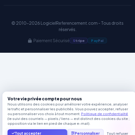
© 2010-2026 LogicielReferencement.com - Tous droits
réservés.
Paiement Sécurisé
S
tripe
Pay
Pal
Votre vie privée compte pour nous
Nous utilisons des cookies pour améliorer votre expérience, analyser
le trafic et personnaliser les publicités. Vous pouvez accepter, refuser
ou personnaliser vos choix à tout moment.
Politique de confidentialité
(le suivi des courriels — pixels / liens — est distinct des cookies du site ;
opposition via le lien en pied de chaque e-mail).
Tout accepter
Personnaliser
Tout refuser