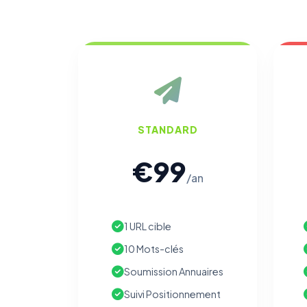
STANDARD
€99
/an
1 URL cible
10 Mots-clés
Soumission Annuaires
Suivi Positionnement