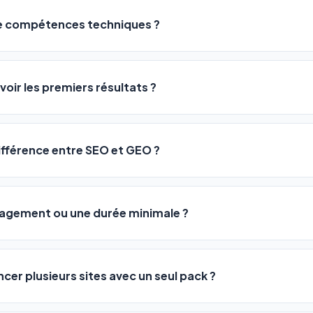
de compétences techniques ?
logiciel a été conçu pour être accessible à
tous les profils
: a
ME ou agences. Pas de code, pas de configuration complexe —
voir les premiers résultats ?
 décrivez votre activité, et le logiciel gère tout en automatiqu
sateurs observent une amélioration de leur positionnement en
4 
rathon, pas un sprint — mais notre logiciel
accélère considér
différence entre SEO et GEO ?
isant les actions SEO et GEO 24h/24. Vous suivez l'évolution 
Optimization) vous positionne sur les moteurs classiques : Goo
 Optimization) va plus loin : il fait en sorte que les IA généra
ngagement ou une durée minimale ?
us citent comme référence dans leurs réponses. Notre logiciel e
 automatiquement.
ous nos packs sont résiliables à tout moment, directement depu
ontactant par téléphone (09 73 89 23 94) ou via le support en li
ncer plusieurs sites avec un seul pack ?
re liberté est totale.
e un nombre de sites différent :