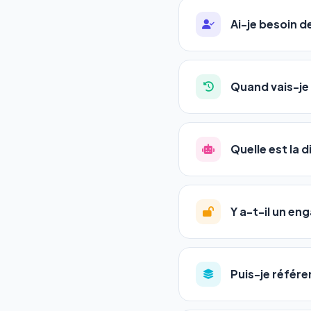
Ai-je besoin 
Absolument pas. Notre 
auto-entrepreneurs, P
Quand vais-je 
l'adresse de votre site,
La plupart de nos utili
référencement est un ma
Quelle est la 
progression
en automat
votre tableau de bord.
Le
SEO
(Search Engine 
GEO
(Generative Engine
Y a-t-il un e
Gemini et Perplexity
vo
deux simultanément et
Aucun engagement.
T
en un clic, ou en nous c
Puis-je référe
pas de frais cachés. Vot
Oui ! Chaque pack couvr