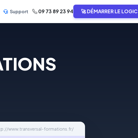
09 73 89 23 94
🚀 DÉMARRER LE LOGIC
Support
ATIONS
tp://www.transversal-formations.fr/