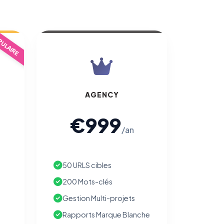
ULAIRE
AGENCY
€999
/an
50 URLS cibles
200 Mots-clés
Gestion Multi-projets
Rapports Marque Blanche