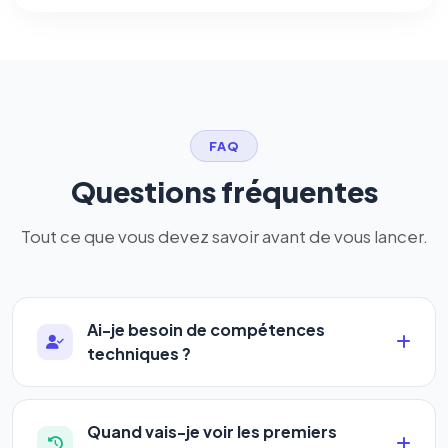
FAQ
Questions fréquentes
Tout ce que vous devez savoir avant de vous lancer.
Ai-je besoin de compétences
techniques ?
Absolument pas. Notre logiciel a été conçu pour
être accessible à
tous les profils
: artisans,
Quand vais-je voir les premiers