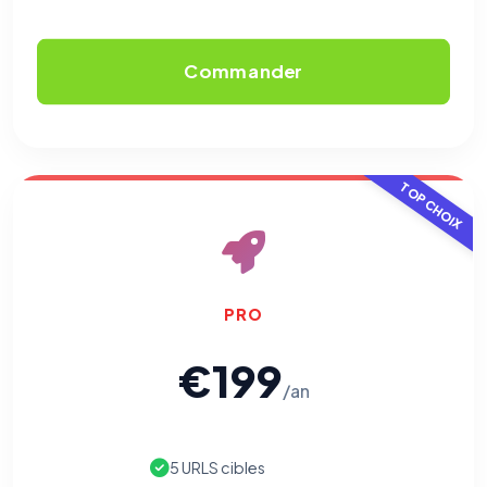
Commander
TOP CHOIX
PRO
€199
/an
5 URLS cibles