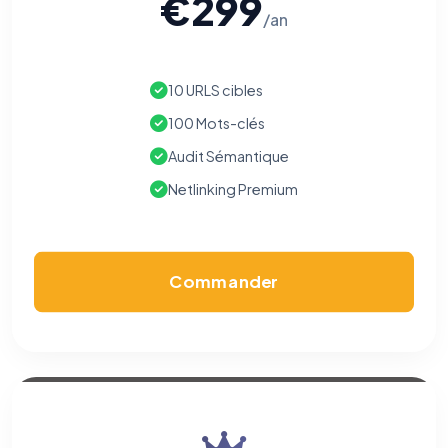
€299
/an
10 URLS cibles
100 Mots-clés
Audit Sémantique
Netlinking Premium
Commander