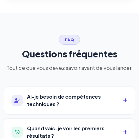
FAQ
Questions fréquentes
Tout ce que vous devez savoir avant de vous lancer.
Ai-je besoin de compétences
techniques ?
Absolument pas. Notre logiciel a été conçu pour
être accessible à
tous les profils
: artisans,
Quand vais-je voir les premiers
commerçants, auto-entrepreneurs, PME ou
résultats ?