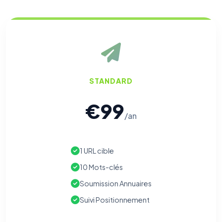
STANDARD
€99
/an
1 URL cible
10 Mots-clés
Soumission Annuaires
Suivi Positionnement