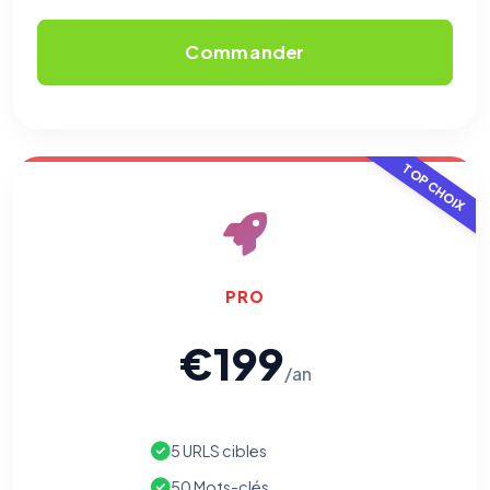
Commander
TOP CHOIX
PRO
⚙️
€199
/an
Cookies essentiels
TOUJOURS ACTIF
Nécessaires au fonctionnement du site : session, sécurité,
mémorisation de vos choix de consentement. Ils ne
peuvent pas être désactivés.
5 URLS cibles
50 Mots-clés