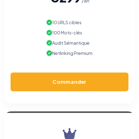
/an
10 URLS cibles
100 Mots-clés
Audit Sémantique
Netlinking Premium
Commander