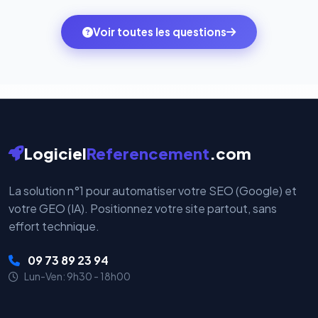
des systèmes de paiement les plus sécurisés au
ambitions du moment — sans perdre vos données ni
monde. Vos données bancaires ne transitent jamais
Voir toutes les questions
votre historique.
par nos serveurs — elles sont gérées directement et
cryptées par ces plateformes certifiées PCI DSS.
Logiciel
Referencement
.com
La solution n°1 pour automatiser votre SEO (Google) et
votre GEO (IA). Positionnez votre site partout, sans
effort technique.
09 73 89 23 94
Lun-Ven: 9h30 - 18h00