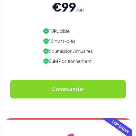
€99
/an
1 URL cible
10 Mots-clés
Soumission Annuaires
Suivi Positionnement
Commander
TOP CHOIX