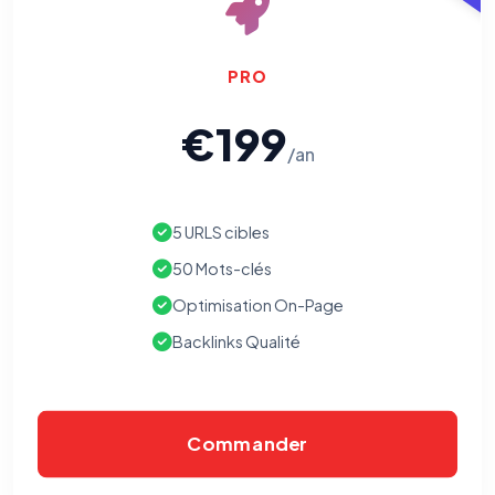
PRO
€199
/an
5 URLS cibles
50 Mots-clés
Optimisation On-Page
Backlinks Qualité
Commander