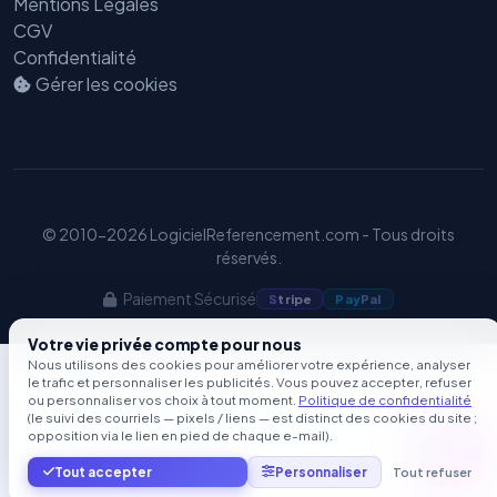
Mentions Légales
CGV
Confidentialité
Gérer les cookies
© 2010-2026 LogicielReferencement.com - Tous droits
réservés.
Paiement Sécurisé
S
tripe
Pay
Pal
Votre vie privée compte pour nous
Nous utilisons des cookies pour améliorer votre expérience, analyser
le trafic et personnaliser les publicités. Vous pouvez accepter, refuser
ou personnaliser vos choix à tout moment.
Politique de confidentialité
(le suivi des courriels — pixels / liens — est distinct des cookies du site ;
opposition via le lien en pied de chaque e-mail).
Tout accepter
Personnaliser
Tout refuser