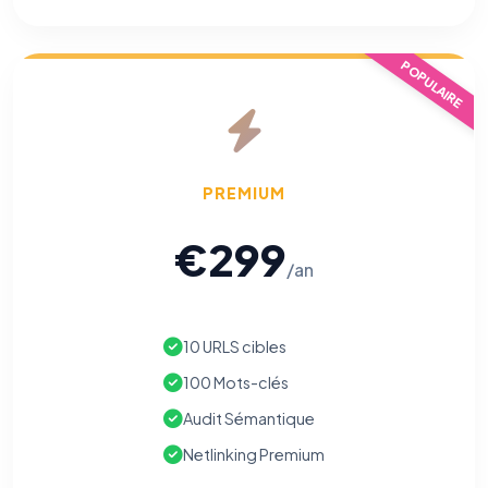
POPULAIRE
PREMIUM
€299
/an
10 URLS cibles
100 Mots-clés
⚙️
Audit Sémantique
Netlinking Premium
Cookies essentiels
TOUJOURS ACTIF