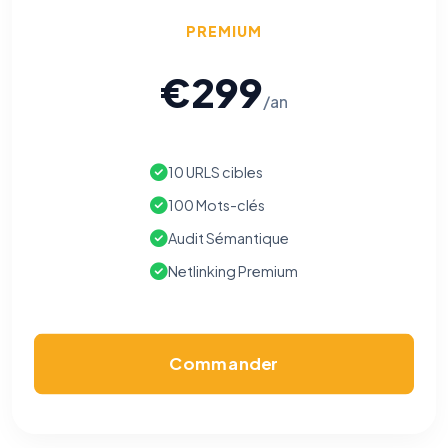
PREMIUM
€299
/an
10 URLS cibles
100 Mots-clés
Audit Sémantique
Netlinking Premium
Commander