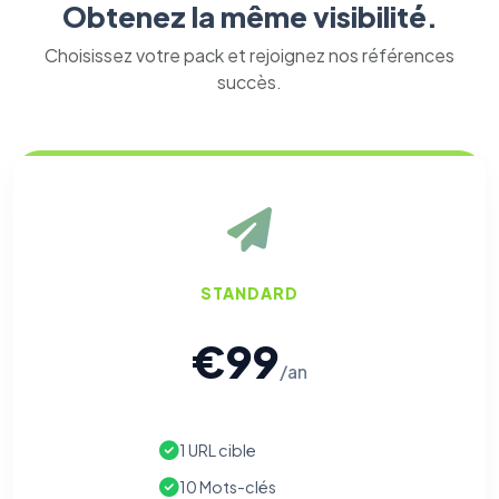
Obtenez la même visibilité.
Choisissez votre pack et rejoignez nos références
succès.
STANDARD
€99
/an
⚙️
1 URL cible
Cookies essentiels
TOUJOURS ACTIF
Nécessaires au fonctionnement du site : session, sécurité,
10 Mots-clés
mémorisation de vos choix de consentement. Ils ne