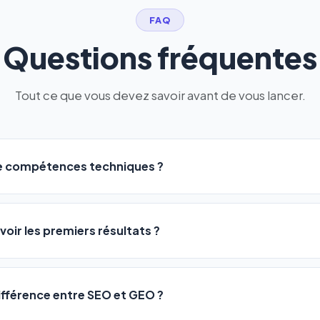
FAQ
Questions fréquentes
Tout ce que vous devez savoir avant de vous lancer.
de compétences techniques ?
logiciel a été conçu pour être accessible à
tous les profils
: a
ME ou agences. Pas de code, pas de configuration complexe —
voir les premiers résultats ?
 décrivez votre activité, et le logiciel gère tout en automatiqu
sateurs observent une amélioration de leur positionnement en
4 
rathon, pas un sprint — mais notre logiciel
accélère considér
différence entre SEO et GEO ?
isant les actions SEO et GEO 24h/24. Vous suivez l'évolution 