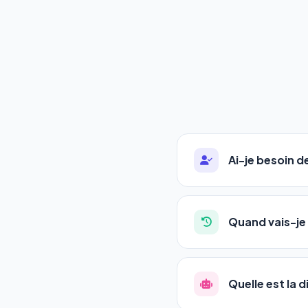
Ai-je besoin 
Absolument pas. Notre 
auto-entrepreneurs, P
Quand vais-je 
l'adresse de votre site,
La plupart de nos utili
référencement est un ma
Quelle est la 
progression
en automat