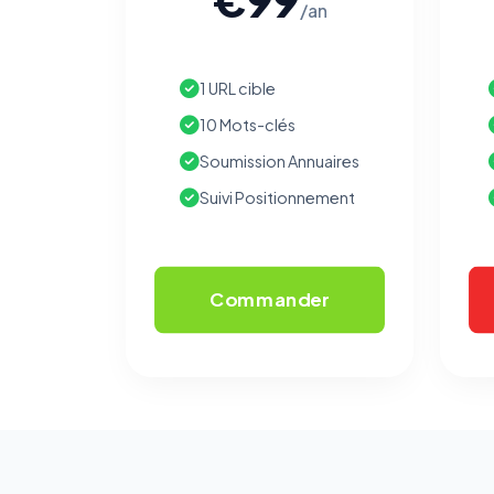
/an
1 URL cible
10 Mots-clés
Soumission Annuaires
Suivi Positionnement
Commander