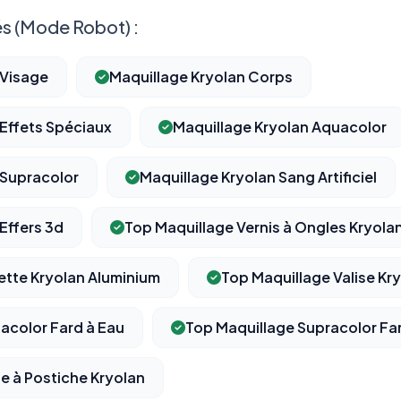
s (Mode Robot) :
 Visage
Maquillage Kryolan Corps
 Effets Spéciaux
Maquillage Kryolan Aquacolor
 Supracolor
Maquillage Kryolan Sang Artificiel
Effers 3d
Top Maquillage Vernis à Ongles Kryola
ette Kryolan Aluminium
Top Maquillage Valise Kr
acolor Fard à Eau
Top Maquillage Supracolor Fa
⚙️
e à Postiche Kryolan