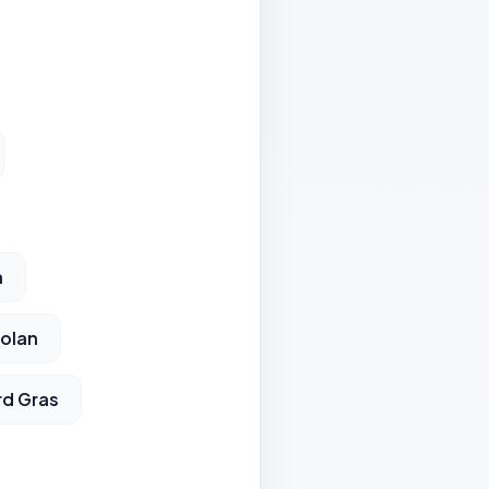
n
yolan
rd Gras