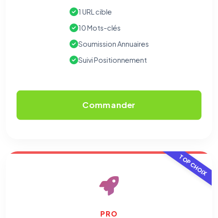
1 URL cible
10 Mots-clés
Soumission Annuaires
Suivi Positionnement
Commander
TOP CHOIX
⚙️
Cookies essentiels
TOUJOURS ACTIF
PRO