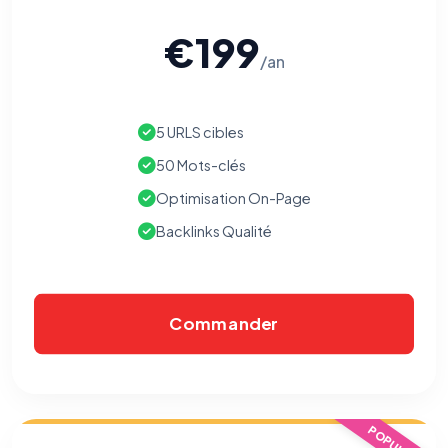
Nécessaires au fonctionnement du site : session, sécurité,
mémorisation de vos choix de consentement. Ils ne
peuvent pas être désactivés.
€199
/an
Cookies analytiques
Nous aident à comprendre comment vous utilisez le site
(pages visitées, durée de visite) pour l'améliorer. Données
5 URLS cibles
anonymisées via Google Analytics.
50 Mots-clés
Cookies marketing
Optimisation On-Page
Permettent d'afficher des publicités pertinentes et de
mesurer l'efficacité de nos campagnes (Google Ads,
Backlinks Qualité
Meta/Facebook). Vous pouvez les refuser sans impact sur
votre navigation.
Traceurs des courriels
HORS SITE WEB
Commander
Les e-mails peuvent contenir un pixel d'ouverture et des liens
traçants (Art. 82 loi Informatique et Libertés ; recommandation CNIL
pixels 2026 / FAQ juillet 2026).
Ce suivi n'est pas géré par ce
bandeau cookies
(cadre distinct du site web). Pour vous y
opposer : utilisez le
lien dédié en pied de chaque courriel
(« Pour
vous opposer à ce suivi ») — sans vous désinscrire des envois — ou
écrivez à
contact@logicielreferencement.com
. Détail :
Politique de
POPULAIRE
confidentialité
(section Traceurs dans les Courriels).