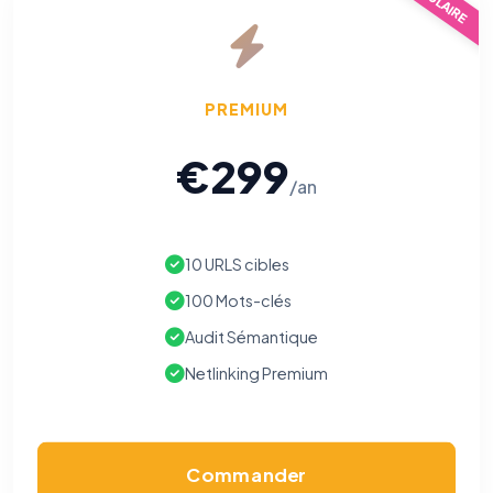
PREMIUM
€299
/an
10 URLS cibles
100 Mots-clés
Audit Sémantique
Netlinking Premium
Commander