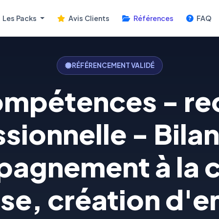
Les Packs
Avis Clients
Références
FAQ
RÉFÉRENCEMENT VALIDÉ
compétences - re
sionnelle - Bila
agnement à la c
se, création d'e