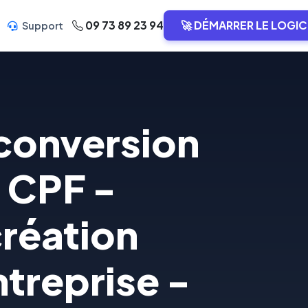
09 73 89 23 94
🚀 DÉMARRER LE LOGIC
Support
conversion
n CPF -
réation
ntreprise -