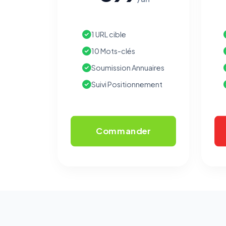
1 URL cible
10 Mots-clés
Soumission Annuaires
Suivi Positionnement
Commander