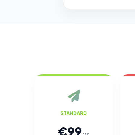
STANDARD
€99
/an