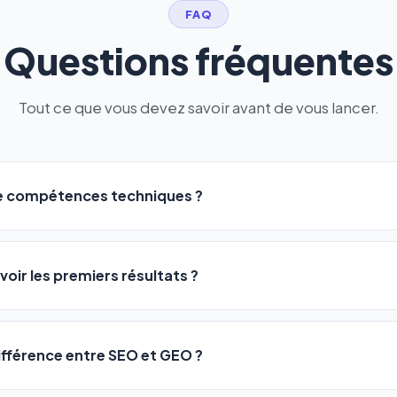
FAQ
Questions fréquentes
Tout ce que vous devez savoir avant de vous lancer.
de compétences techniques ?
logiciel a été conçu pour être accessible à
tous les profils
: a
ME ou agences. Pas de code, pas de configuration complexe —
voir les premiers résultats ?
 décrivez votre activité, et le logiciel gère tout en automatiqu
sateurs observent une amélioration de leur positionnement en
4 
rathon, pas un sprint — mais notre logiciel
accélère considér
différence entre SEO et GEO ?
isant les actions SEO et GEO 24h/24. Vous suivez l'évolution 