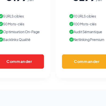
5 URLS cibles
10 URLS cibles
50 Mots-clés
100 Mots-clés
Optimisation On-Page
Audit Sémantique
Backlinks Qualité
Netlinking Premium
Commander
Commander