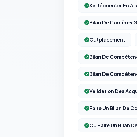
Se Réorienter En Al
Bilan De Carrières G
Outplacement
Bilan De Compéten
Bilan De Compéten
Validation Des Acq
Faire Un Bilan De 
Ou Faire Un Bilan 