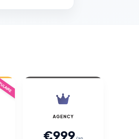
ULAIRE
AGENCY
€999
/an