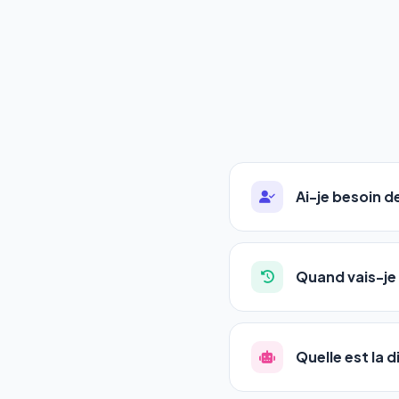
Ai-je besoin 
Absolument pas. Notre 
auto-entrepreneurs, P
Quand vais-je 
l'adresse de votre site,
La plupart de nos utili
référencement est un ma
Quelle est la 
progression
en automat
votre tableau de bord.