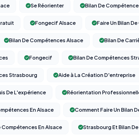
sace
Se Réorienter
Bilan De Compétences
ratuit
Fongecif Alsace
Faire Un Bilan 
⚙️
Bilan De Compétences Alsace
Bilan De Carri
Cookies essentiels
TOUJOURS ACTIF
ces
Fongecif
Bilan De Compétences St
Nécessaires au fonctionnement du site : session, sécurité,
mémorisation de vos choix de consentement. Ils ne peuvent
pas être désactivés.
ces Strasbourg
Aide à La Création D'entreprise
uis De L'expérience
Réorientation Professionnell
Cookies analytiques
Nous aident à comprendre comment vous utilisez le site
(pages visitées, durée de visite) pour l'améliorer. Données
Compétences En Alsace
Comment Faire Un Bilan 
anonymisées via Google Analytics.
De Compétences En Alsace
Strasbourg Et Bilan 
Cookies marketing