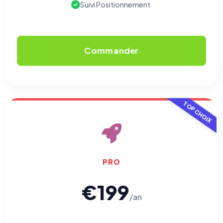
Suivi Positionnement
Commander
TOP CHOIX
PRO
€199
/an