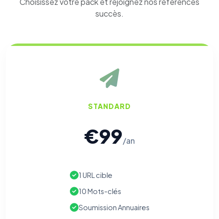
Choisissez votre pack et rejoignez nos références
succès.
STANDARD
€99
/an
1 URL cible
10 Mots-clés
Soumission Annuaires