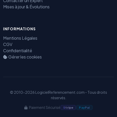
Contacter un Expert
Mises à jour & Évolutions
INFORMATIONS
Mentions Légales
CGV
Confidentialité
Benjamin — Agent IA SEO &
Gérer les cookies
GEO
© 2010-2026 LogicielReferencement.com - Tous droits
réservés.
Paiement Sécurisé
S
tripe
Pay
Pal