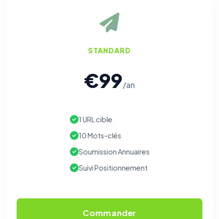
STANDARD
€99
/an
1 URL cible
10 Mots-clés
Soumission Annuaires
Suivi Positionnement
Commander