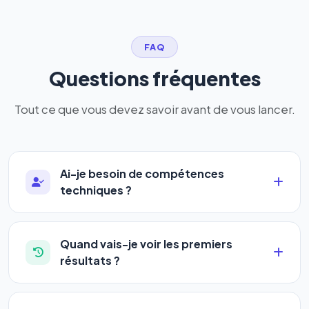
FAQ
Questions fréquentes
Tout ce que vous devez savoir avant de vous lancer.
Ai-je besoin de compétences
techniques ?
Absolument pas. Notre logiciel a été conçu pour
être accessible à
tous les profils
: artisans,
Quand vais-je voir les premiers
commerçants, auto-entrepreneurs, PME ou
résultats ?
agences. Pas de code, pas de configuration
La plupart de nos utilisateurs observent une
complexe — vous renseignez l'adresse de votre