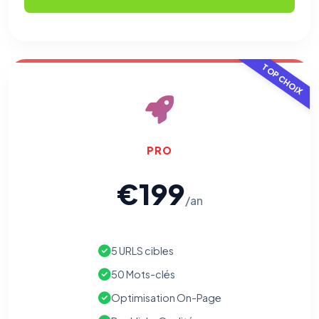
TOP CHOIX
PRO
€199
/an
5 URLS cibles
50 Mots-clés
Optimisation On-Page