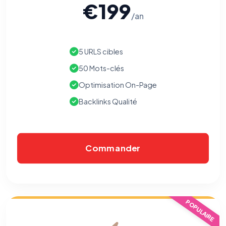
€199
/an
5 URLS cibles
50 Mots-clés
Optimisation On-Page
Backlinks Qualité
Commander
⚙️
POPULAIRE
Cookies essentiels
TOUJOURS ACTIF
Nécessaires au fonctionnement du site : session, sécurité,
mémorisation de vos choix de consentement. Ils ne