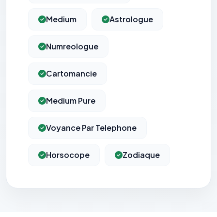
Medium
Astrologue
Numreologue
Cartomancie
Medium Pure
Voyance Par Telephone
Horsocope
Zodiaque