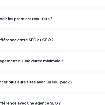
logiciel a été conçu pour être accessible à
tous les profils
: a
ME ou agences. Pas de code, pas de configuration complexe —
voir les premiers résultats ?
 décrivez votre activité, et le logiciel gère tout en automatiqu
sateurs observent une amélioration de leur positionnement en
4 
rathon, pas un sprint — mais notre logiciel
accélère considér
différence entre SEO et GEO ?
isant les actions SEO et GEO 24h/24. Vous suivez l'évolution 
Optimization) vous positionne sur les moteurs classiques : Goo
 Optimization) va plus loin : il fait en sorte que les IA généra
ngagement ou une durée minimale ?
us citent comme référence dans leurs réponses. Notre logiciel e
 automatiquement.
ous nos packs sont résiliables à tout moment, directement depu
ontactant par téléphone (09 73 89 23 94) ou via le support en li
ncer plusieurs sites avec un seul pack ?
re liberté est totale.
e un nombre de sites différent :
différence avec une agence SEO ?