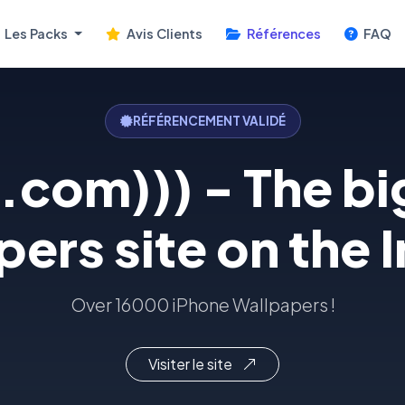
Les Packs
Avis Clients
Références
FAQ
RÉFÉRENCEMENT VALIDÉ
z.com))) - The b
ers site on the 
Over 16000 iPhone Wallpapers !
Visiter le site