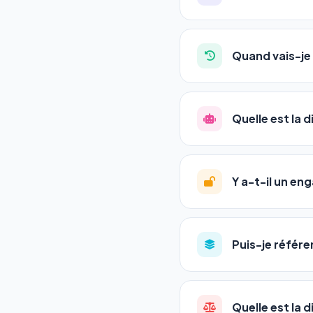
Absolument pas. Notre 
auto-entrepreneurs, P
Quand vais-je 
l'adresse de votre site,
La plupart de nos utili
référencement est un ma
Quelle est la 
progression
en automat
votre tableau de bord.
Le
SEO
(Search Engine 
GEO
(Generative Engine
Y a-t-il un e
Gemini et Perplexity
vo
deux simultanément et
Aucun engagement.
T
en un clic, ou en nous c
Puis-je référe
pas de frais cachés. Vot
Oui ! Chaque pack couvr
Quelle est la 