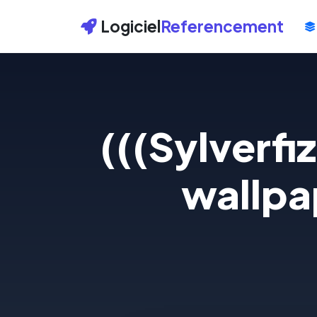
Logiciel
Referencement
(((Sylverfi
wallpap