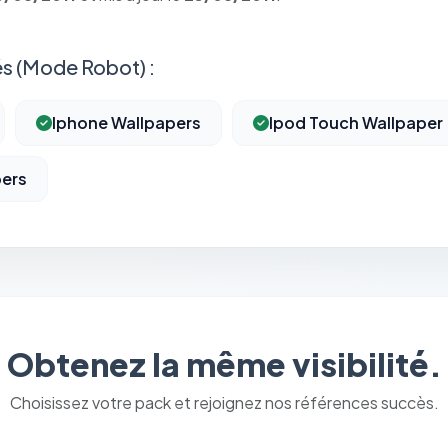
s (Mode Robot) :
Iphone Wallpapers
Ipod Touch Wallpaper
pers
⚙️
Cookies essentiels
TOUJOURS ACTIF
Obtenez la même visibilité.
Nécessaires au fonctionnement du site : session, sécurité,
mémorisation de vos choix de consentement. Ils ne peuvent
Choisissez votre pack et rejoignez nos références succès.
pas être désactivés.