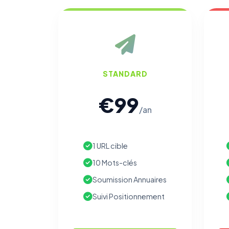
STANDARD
€99
/an
1 URL cible
10 Mots-clés
Soumission Annuaires
Suivi Positionnement