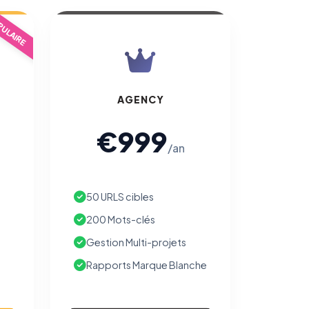
ULAIRE
AGENCY
€999
/an
50 URLS cibles
200 Mots-clés
Gestion Multi-projets
Rapports Marque Blanche