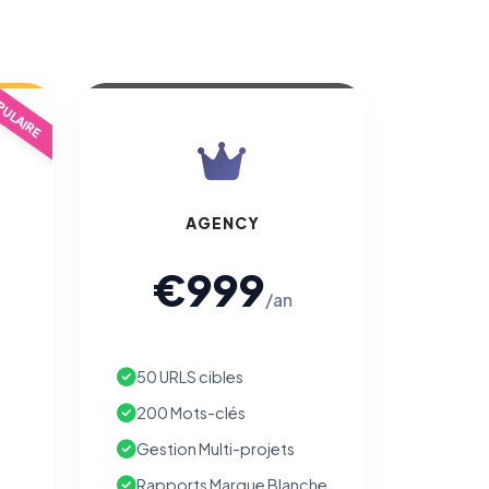
ULAIRE
AGENCY
€999
/an
50 URLS cibles
200 Mots-clés
Gestion Multi-projets
Rapports Marque Blanche