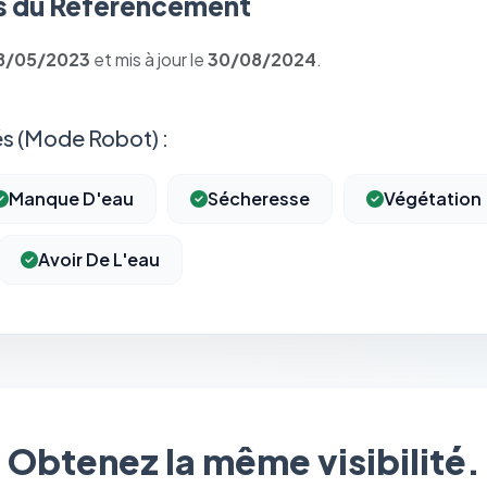
 du Référencement
8/05/2023
et mis à jour le
30/08/2024
.
s (Mode Robot) :
Manque D'eau
Sécheresse
Végétation
Avoir De L'eau
⚙️
Cookies essentiels
TOUJOURS ACTIF
Nécessaires au fonctionnement du site : session, sécurité,
Obtenez la même visibilité.
mémorisation de vos choix de consentement. Ils ne peuvent
pas être désactivés.