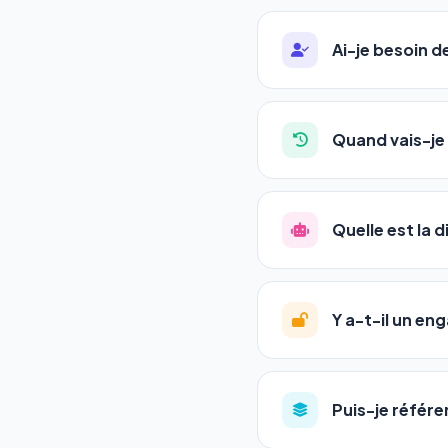
Ai-je besoin 
Absolument pas. Notre 
auto-entrepreneurs, P
Quand vais-je 
l'adresse de votre site,
La plupart de nos utili
référencement est un ma
Quelle est la 
progression
en automat
votre tableau de bord.
Le
SEO
(Search Engine 
GEO
(Generative Engine
Y a-t-il un e
Gemini et Perplexity
vo
deux simultanément et
Aucun engagement.
T
en un clic, ou en nous c
Puis-je référe
pas de frais cachés. Vot