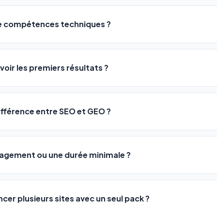
de compétences techniques ?
logiciel a été conçu pour être accessible à
tous les profils
: a
ME ou agences. Pas de code, pas de configuration complexe —
voir les premiers résultats ?
 décrivez votre activité, et le logiciel gère tout en automatiqu
sateurs observent une amélioration de leur positionnement en
4 
rathon, pas un sprint — mais notre logiciel
accélère considér
différence entre SEO et GEO ?
isant les actions SEO et GEO 24h/24. Vous suivez l'évolution 
Optimization) vous positionne sur les moteurs classiques : Goo
 Optimization) va plus loin : il fait en sorte que les IA généra
ngagement ou une durée minimale ?
us citent comme référence dans leurs réponses. Notre logiciel e
 automatiquement.
ous nos packs sont résiliables à tout moment, directement depu
ontactant par téléphone (09 73 89 23 94) ou via le support en li
ncer plusieurs sites avec un seul pack ?
re liberté est totale.