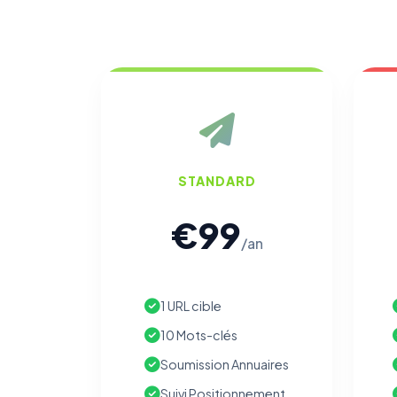
STANDARD
€99
/an
1 URL cible
10 Mots-clés
Soumission Annuaires
Suivi Positionnement