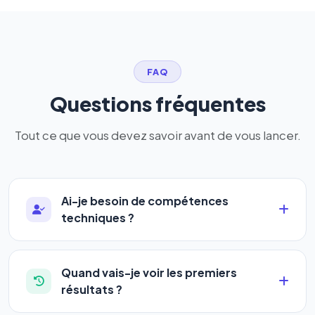
FAQ
Questions fréquentes
Tout ce que vous devez savoir avant de vous lancer.
Ai-je besoin de compétences
techniques ?
Absolument pas. Notre logiciel a été conçu pour
être accessible à
tous les profils
: artisans,
Quand vais-je voir les premiers
commerçants, auto-entrepreneurs, PME ou
résultats ?
agences. Pas de code, pas de configuration