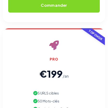
Commander
TOP CHOIX
PRO
€199
/an
5 URLS cibles
50 Mots-clés