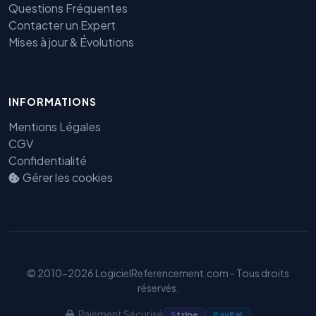
Questions Fréquentes
Contacter un Expert
Mises à jour & Évolutions
INFORMATIONS
Mentions Légales
CGV
Confidentialité
Gérer les cookies
Benjamin — Agent IA SEO &
GEO
© 2010-2026 LogicielReferencement.com - Tous droits
réservés.
Paiement Sécurisé
S
tripe
Pay
Pal