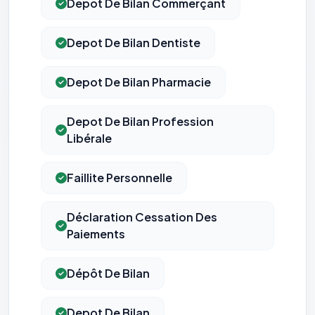
Depot De Bilan Commerçant
Depot De Bilan Dentiste
Depot De Bilan Pharmacie
Depot De Bilan Profession
⚙️
Libérale
Faillite Personnelle
Cookies essentiels
TOUJOURS ACTIF
Nécessaires au fonctionnement du site : session, sécurité,
mémorisation de vos choix de consentement. Ils ne
peuvent pas être désactivés.
Déclaration Cessation Des
Paiements
Cookies analytiques
Nous aident à comprendre comment vous utilisez le site
Dépôt De Bilan
(pages visitées, durée de visite) pour l'améliorer. Données
anonymisées via Google Analytics.
Depot De Bilan