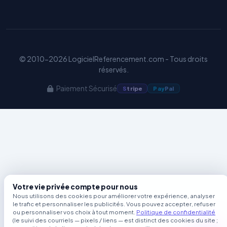
GEO
© 2010-2026 LogicielReferencement.com - Tous droits
réservés.
Paiement Sécurisé
S
tripe
Pay
Pal
Votre vie privée compte pour nous
Nous utilisons des cookies pour améliorer votre expérience, analyser
le trafic et personnaliser les publicités. Vous pouvez accepter, refuser
ou personnaliser vos choix à tout moment.
Politique de confidentialité
(le suivi des courriels — pixels / liens — est distinct des cookies du site ;