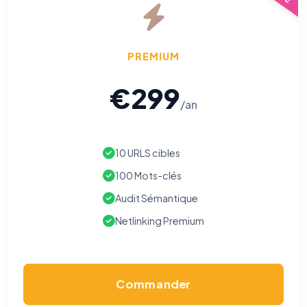
PREMIUM
€299
/an
10 URLS cibles
100 Mots-clés
Audit Sémantique
Netlinking Premium
Commander