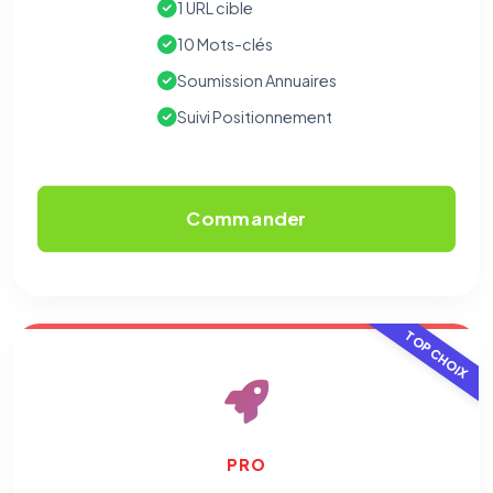
1 URL cible
10 Mots-clés
Soumission Annuaires
Suivi Positionnement
Commander
TOP CHOIX
PRO