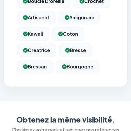
Boucle D'oreille
Crochet
Artisanat
Amigurumi
Kawaii
Coton
Creatrice
Bresse
Bressan
Bourgogne
Obtenez la même visibilité.
Choisissez votre pack et rejoignez nos références