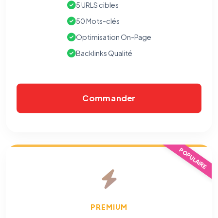
5 URLS cibles
50 Mots-clés
Optimisation On-Page
Backlinks Qualité
Commander
⚙️
POPULAIRE
Cookies essentiels
TOUJOURS ACTIF
Nécessaires au fonctionnement du site : session, sécurité,
mémorisation de vos choix de consentement. Ils ne
peuvent pas être désactivés.
PREMIUM