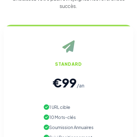
succès.
STANDARD
€99
/an
1 URL cible
10 Mots-clés
Soumission Annuaires