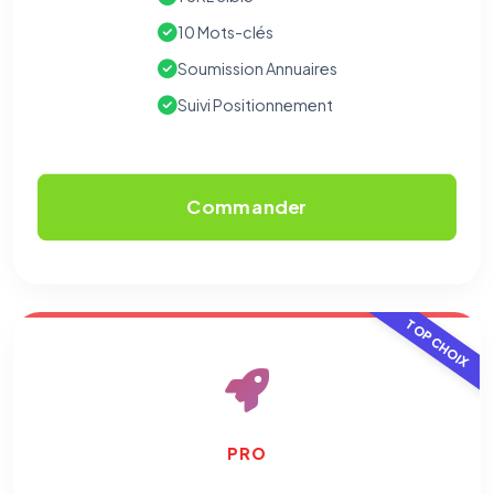
mémorisation de vos choix de consentement. Ils ne
10 Mots-clés
peuvent pas être désactivés.
Soumission Annuaires
Cookies analytiques
Suivi Positionnement
Nous aident à comprendre comment vous utilisez le site
(pages visitées, durée de visite) pour l'améliorer. Données
anonymisées via Google Analytics.
Commander
Cookies marketing
Permettent d'afficher des publicités pertinentes et de
mesurer l'efficacité de nos campagnes (Google Ads,
Meta/Facebook). Vous pouvez les refuser sans impact sur
votre navigation.
TOP CHOIX
Traceurs des courriels
HORS SITE WEB
Les e-mails peuvent contenir un pixel d'ouverture et des liens
traçants (Art. 82 loi Informatique et Libertés ; recommandation CNIL
pixels 2026 / FAQ juillet 2026).
Ce suivi n'est pas géré par ce
bandeau cookies
(cadre distinct du site web). Pour vous y
opposer : utilisez le
lien dédié en pied de chaque courriel
(« Pour
vous opposer à ce suivi ») — sans vous désinscrire des envois — ou
PRO
écrivez à
contact@logicielreferencement.com
. Détail :
Politique de
confidentialité
(section Traceurs dans les Courriels).