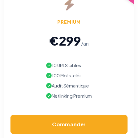
PREMIUM
€299
/an
10 URLS cibles
100 Mots-clés
Audit Sémantique
Netlinking Premium
Commander