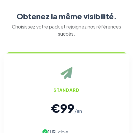
Obtenez la même visibilité.
Choisissez votre pack et rejoignez nos références
succès.
STANDARD
€99
⚙️
/an
Cookies essentiels
TOUJOURS ACTIF
1 URL cible
Nécessaires au fonctionnement du site : session, sécurité,