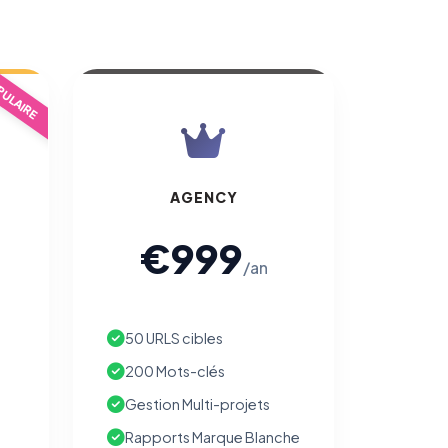
ULAIRE
AGENCY
€999
/an
50 URLS cibles
200 Mots-clés
Gestion Multi-projets
Rapports Marque Blanche