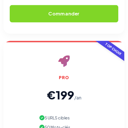
Commander
⚙️
Cookies essentiels
TOUJOURS ACTIF
Nécessaires au fonctionnement du site : session, sécurité,
TOP CHOIX
mémorisation de vos choix de consentement. Ils ne
peuvent pas être désactivés.
Cookies analytiques
Nous aident à comprendre comment vous utilisez le site
(pages visitées, durée de visite) pour l'améliorer. Données
PRO
anonymisées via Google Analytics.
€199
Cookies marketing
/an
Permettent d'afficher des publicités pertinentes et de
mesurer l'efficacité de nos campagnes (Google Ads,
Meta/Facebook). Vous pouvez les refuser sans impact sur
votre navigation.
5 URLS cibles
50 Mots-clés