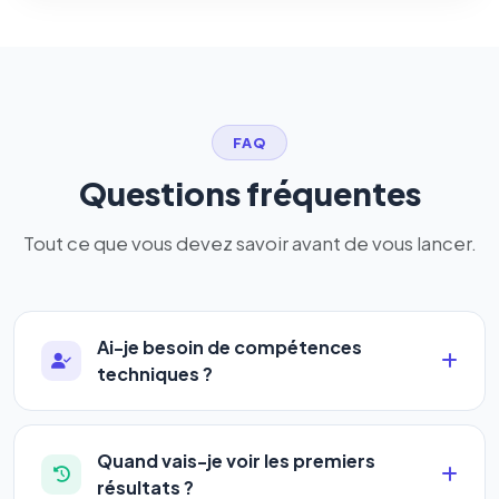
FAQ
Questions fréquentes
Tout ce que vous devez savoir avant de vous lancer.
Ai-je besoin de compétences
techniques ?
Absolument pas. Notre logiciel a été conçu pour
être accessible à
tous les profils
: artisans,
Quand vais-je voir les premiers
commerçants, auto-entrepreneurs, PME ou
résultats ?