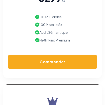
/an
10 URLS cibles
100 Mots-clés
Audit Sémantique
Netlinking Premium
Commander