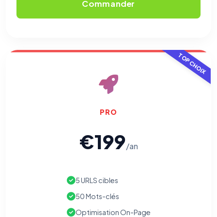
Commander
TOP CHOIX
PRO
€199
/an
5 URLS cibles
50 Mots-clés
Optimisation On-Page