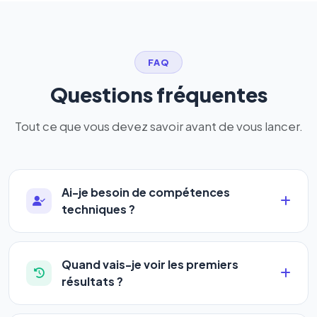
FAQ
Questions fréquentes
Tout ce que vous devez savoir avant de vous lancer.
Ai-je besoin de compétences
techniques ?
Absolument pas. Notre logiciel a été conçu pour
être accessible à
tous les profils
: artisans,
Quand vais-je voir les premiers
commerçants, auto-entrepreneurs, PME ou
résultats ?
agences. Pas de code, pas de configuration
La plupart de nos utilisateurs observent une
complexe — vous renseignez l'adresse de votre