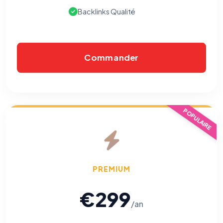
Backlinks Qualité
Commander
POPULAIRE
⚙️
Cookies essentiels
TOUJOURS ACTIF
Nécessaires au fonctionnement du site : session, sécurité,
PREMIUM
mémorisation de vos choix de consentement. Ils ne
peuvent pas être désactivés.
€299
/an
Cookies analytiques
Nous aident à comprendre comment vous utilisez le site