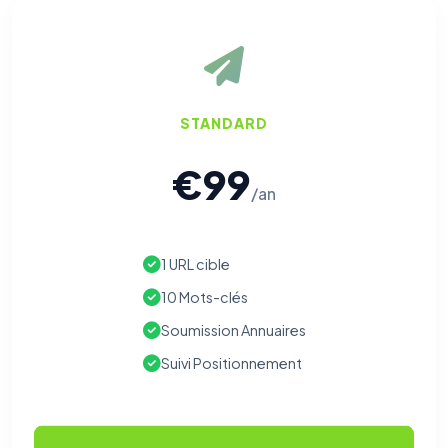
STANDARD
€99
/an
1 URL cible
10 Mots-clés
Soumission Annuaires
Suivi Positionnement