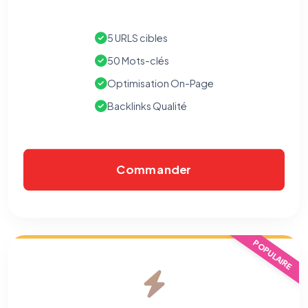
5 URLS cibles
50 Mots-clés
Optimisation On-Page
Backlinks Qualité
Commander
⚙️
POPULAIRE
Cookies essentiels
TOUJOURS ACTIF
Nécessaires au fonctionnement du site : session, sécurité,
mémorisation de vos choix de consentement. Ils ne
peuvent pas être désactivés.