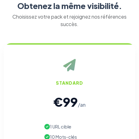
Obtenez la même visibilité.
Choisissez votre pack et rejoignez nos références
succès.
STANDARD
€99
/an
⚙️
1 URL cible
Cookies essentiels
TOUJOURS ACTIF
Nécessaires au fonctionnement du site : session, sécurité,
10 Mots-clés
mémorisation de vos choix de consentement. Ils ne