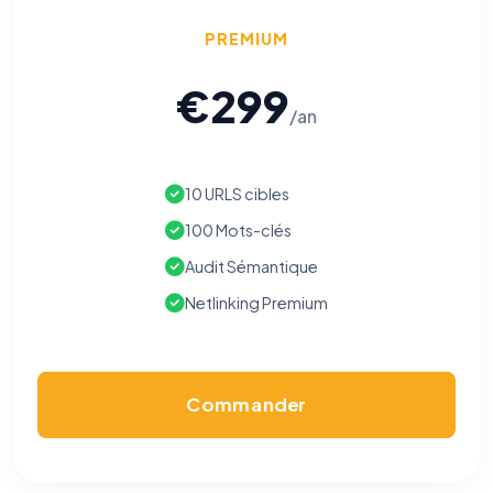
PREMIUM
€299
/an
10 URLS cibles
100 Mots-clés
Audit Sémantique
Netlinking Premium
Commander