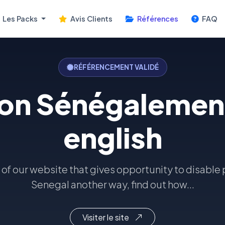
Les Packs
Avis Clients
Références
FAQ
RÉFÉRENCEMENT VALIDÉ
on Sénégalement
english
 of our website that gives opportunity to disable
Senegal another way, find out how...
Visiter le site