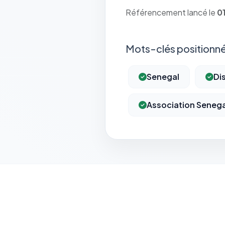
Référencement lancé le
0
Mots-clés positionné
Senegal
Di
Association Seneg