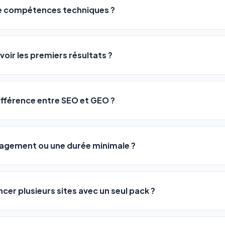
de compétences techniques ?
logiciel a été conçu pour être accessible à
tous les profils
: a
ME ou agences. Pas de code, pas de configuration complexe —
voir les premiers résultats ?
 décrivez votre activité, et le logiciel gère tout en automatiqu
sateurs observent une amélioration de leur positionnement en
4 
rathon, pas un sprint — mais notre logiciel
accélère considér
différence entre SEO et GEO ?
isant les actions SEO et GEO 24h/24. Vous suivez l'évolution 
Optimization) vous positionne sur les moteurs classiques : Goo
 Optimization) va plus loin : il fait en sorte que les IA généra
ngagement ou une durée minimale ?
us citent comme référence dans leurs réponses. Notre logiciel e
 automatiquement.
ous nos packs sont résiliables à tout moment, directement depu
ontactant par téléphone (09 73 89 23 94) ou via le support en li
ncer plusieurs sites avec un seul pack ?
re liberté est totale.
e un nombre de sites différent :