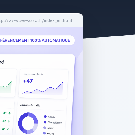
tp://www.sev-asso.fr/index_en.html