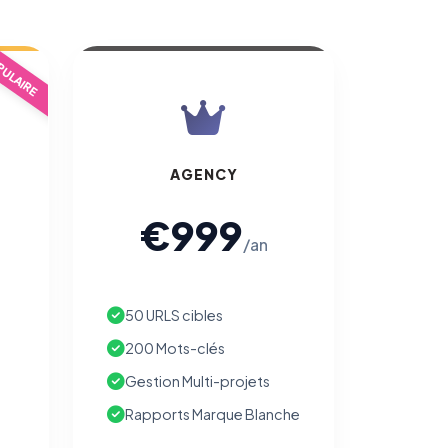
ULAIRE
AGENCY
€999
/an
50 URLS cibles
200 Mots-clés
Gestion Multi-projets
Rapports Marque Blanche