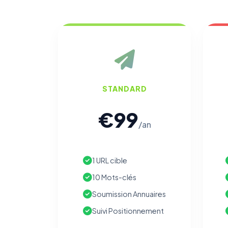
STANDARD
€99
/an
1 URL cible
10 Mots-clés
Soumission Annuaires
Suivi Positionnement