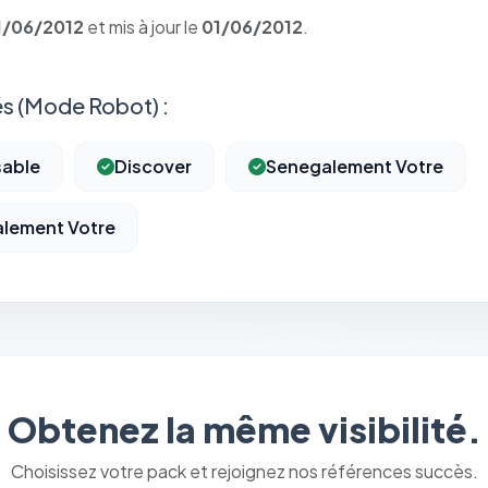
1/06/2012
et mis à jour le
01/06/2012
.
s (Mode Robot) :
sable
Discover
Senegalement Votre
alement Votre
⚙️
Cookies essentiels
TOUJOURS ACTIF
Obtenez la même visibilité.
Nécessaires au fonctionnement du site : session, sécurité,
mémorisation de vos choix de consentement. Ils ne peuvent
pas être désactivés.
Choisissez votre pack et rejoignez nos références succès.