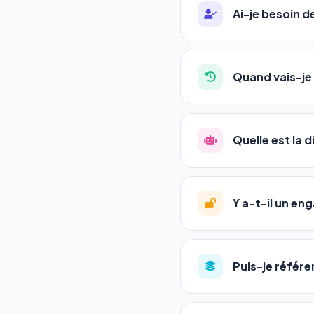
Ai-je besoin 
Absolument pas. Notre 
auto-entrepreneurs, P
Quand vais-je 
l'adresse de votre site,
La plupart de nos utili
référencement est un ma
Quelle est la 
progression
en automat
votre tableau de bord.
Le
SEO
(Search Engine 
GEO
(Generative Engine
Y a-t-il un e
Gemini et Perplexity
vo
deux simultanément et
Aucun engagement.
T
en un clic, ou en nous c
Puis-je référe
pas de frais cachés. Vot
Oui ! Chaque pack couvr