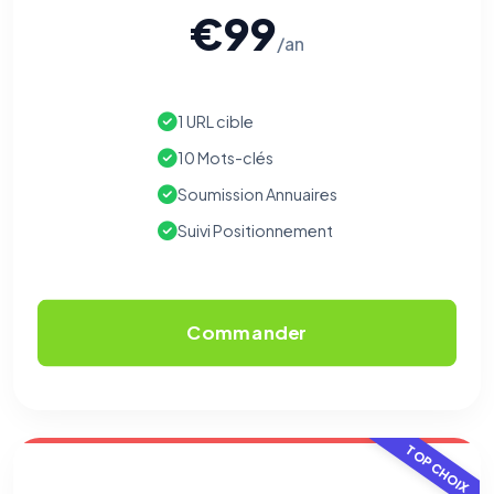
€99
/an
1 URL cible
10 Mots-clés
Soumission Annuaires
Suivi Positionnement
Commander
TOP CHOIX
⚙️