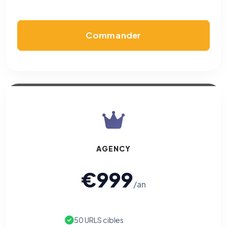
Commander
AGENCY
€999
/an
50 URLS cibles