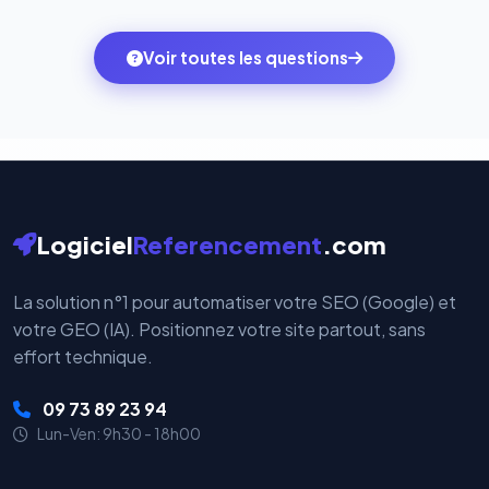
quelques clics vers le pack qui correspond à vos
des systèmes de paiement les plus sécurisés au
ambitions du moment — sans perdre vos données ni
monde. Vos données bancaires ne transitent jamais
Voir toutes les questions
votre historique.
par nos serveurs — elles sont gérées directement et
cryptées par ces plateformes certifiées PCI DSS.
Logiciel
Referencement
.com
La solution n°1 pour automatiser votre SEO (Google) et
votre GEO (IA). Positionnez votre site partout, sans
effort technique.
09 73 89 23 94
Lun-Ven: 9h30 - 18h00