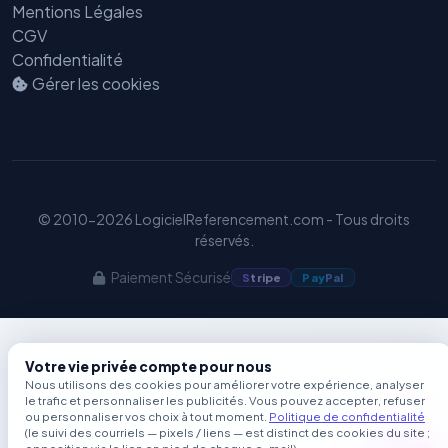
Mentions Légales
GEO
CGV
Confidentialité
Gérer les cookies
© 2010-2026 LogicielReferencement.com - Tous droits
réservés.
Paiement Sécurisé
S
tripe
Pay
Pal
Votre vie privée compte pour nous
Nous utilisons des cookies pour améliorer votre expérience, analyser
le trafic et personnaliser les publicités. Vous pouvez accepter, refuser
ou personnaliser vos choix à tout moment.
Politique de confidentialité
(le suivi des courriels — pixels / liens — est distinct des cookies du site ;