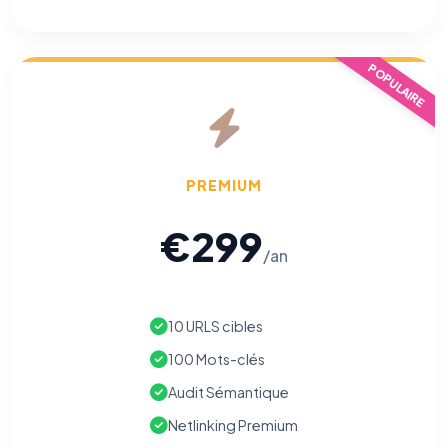
vous opposer à ce suivi ») — sans vous désinscrire des envois — ou
écrivez à
contact@logicielreferencement.com
. Détail :
Politique de
confidentialité
(section Traceurs dans les Courriels).
POPULAIRE
PREMIUM
€299
/an
10 URLS cibles
100 Mots-clés
Audit Sémantique
Netlinking Premium