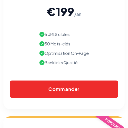
€199
/an
5 URLS cibles
50 Mots-clés
Optimisation On-Page
Backlinks Qualité
Commander
POPULAIRE