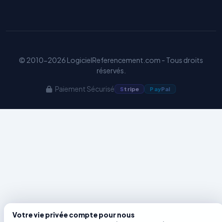
Benjamin — Agent IA SEO &
GEO
© 2010-2026 LogicielReferencement.com - Tous droits
réservés.
Paiement Sécurisé
S
tripe
Pay
Pal
Votre vie privée compte pour nous