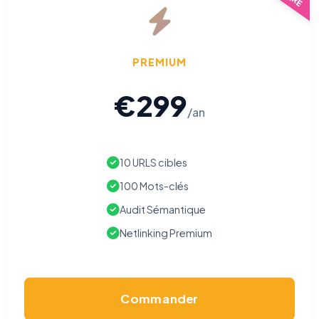
PREMIUM
€299
/an
10 URLS cibles
100 Mots-clés
Audit Sémantique
Netlinking Premium
Commander