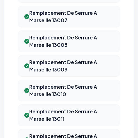
bandeau cookies
(cadre distinct du site web). Pour vous y
opposer : utilisez le
lien dédié en pied de chaque courriel
(« Pour
vous opposer à ce suivi ») — sans vous désinscrire des envois — ou
Remplacement De Serrure A
écrivez à
contact@logicielreferencement.com
. Détail :
Politique de
Marseille 13007
confidentialité
(section Traceurs dans les Courriels).
Remplacement De Serrure A
Marseille 13008
Remplacement De Serrure A
Marseille 13009
Remplacement De Serrure A
Marseille 13010
Remplacement De Serrure A
Marseille 13011
Remplacement De Serrure A