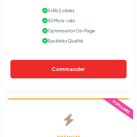
5 URLS cibles
50 Mots-clés
Optimisation On-Page
Backlinks Qualité
Commander
⚙️
POPULAIRE
Cookies essentiels
TOUJOURS ACTIF
Nécessaires au fonctionnement du site : session, sécurité,
mémorisation de vos choix de consentement. Ils ne
peuvent pas être désactivés.