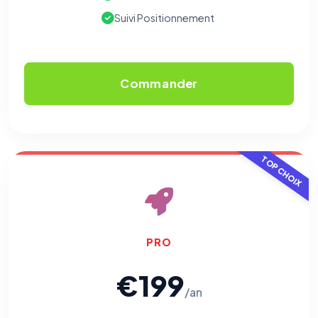
Suivi Positionnement
Commander
TOP CHOIX
PRO
€199
/an