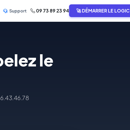
09 73 89 23 94
🚀 DÉMARRER LE LOGIC
Support
elez le
66.43.46.78