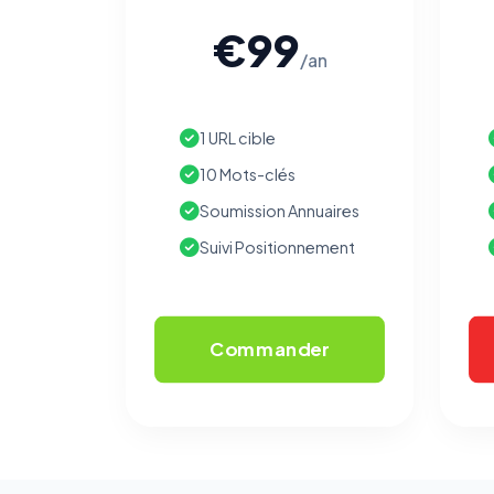
€99
/an
1 URL cible
10 Mots-clés
Soumission Annuaires
Suivi Positionnement
Commander