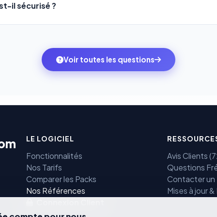
t-il sécurisé ?
mbitions du moment — sans perdre vos données ni votre histori
sons
Stripe
et
PayPal
, deux des systèmes de paiement les plus
ne transitent jamais par nos serveurs — elles sont gérées dir
rtifiées PCI DSS.
Voir toutes les questions
LE LOGICIEL
RESSOURCE
com
Fonctionnalités
Avis Clients 
Nos Tarifs
Questions Fr
Comparer les Packs
Contacter un
e
Nos Références
Mises à jour &
Connexion Client
vée compte pour nous