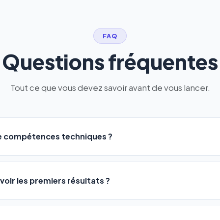
FAQ
Questions fréquentes
Tout ce que vous devez savoir avant de vous lancer.
de compétences techniques ?
logiciel a été conçu pour être accessible à
tous les profils
: a
ME ou agences. Pas de code, pas de configuration complexe —
voir les premiers résultats ?
 décrivez votre activité, et le logiciel gère tout en automatiqu
sateurs observent une amélioration de leur positionnement en
4 
rathon, pas un sprint — mais notre logiciel
accélère considér