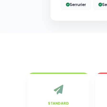
Serrurier
Se
STANDARD