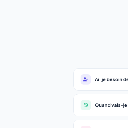
Ai-je besoin 
Absolument pas. Notre 
auto-entrepreneurs, P
Quand vais-je 
l'adresse de votre site,
La plupart de nos utili
référencement est un ma