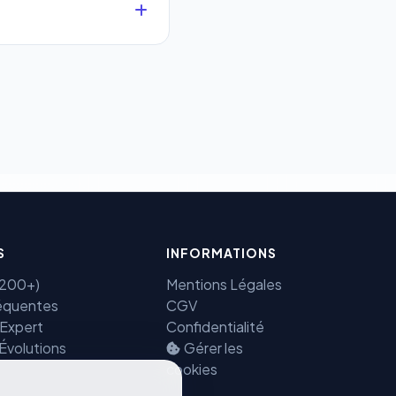
que.
 sécurisés au monde.
ectement et cryptées
Benjamin — Agent IA SEO &
GEO
S
INFORMATIONS
(7200+)
Mentions Légales
équentes
CGV
 Expert
Confidentialité
 Évolutions
Gérer les
cookies