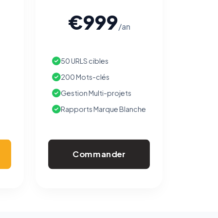
€999
/an
50 URLS cibles
200 Mots-clés
Gestion Multi-projets
Rapports Marque Blanche
Commander