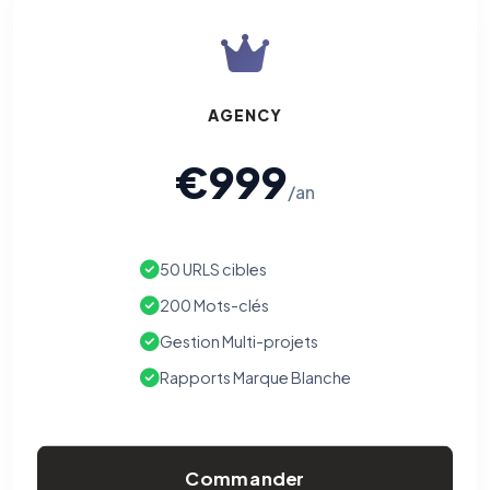
Traceurs des courriels
HORS SITE WEB
Les e-mails peuvent contenir un pixel d'ouverture et des liens
traçants (Art. 82 loi Informatique et Libertés ; recommandation CNIL
pixels 2026 / FAQ juillet 2026).
Ce suivi n'est pas géré par ce
bandeau cookies
(cadre distinct du site web). Pour vous y
opposer : utilisez le
lien dédié en pied de chaque courriel
(« Pour
AGENCY
vous opposer à ce suivi ») — sans vous désinscrire des envois — ou
écrivez à
contact@logicielreferencement.com
. Détail :
Politique de
confidentialité
(section Traceurs dans les Courriels).
€999
/an
50 URLS cibles
200 Mots-clés
Gestion Multi-projets
Rapports Marque Blanche
Commander