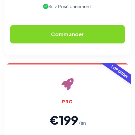
Suivi Positionnement
Commander
TOP CHOIX
PRO
€199
/an