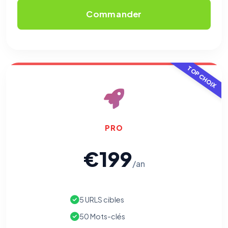
Commander
TOP CHOIX
PRO
€199
/an
5 URLS cibles
50 Mots-clés