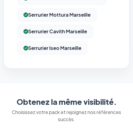
Serrurier Mottura Marseille
Serrurier Cavith Marseille
Serrurier Iseo Marseille
⚙️
Obtenez la même visibilité.
Cookies essentiels
TOUJOURS ACTIF
Choisissez votre pack et rejoignez nos références
Nécessaires au fonctionnement du site : session, sécurité,
mémorisation de vos choix de consentement. Ils ne
succès.
peuvent pas être désactivés.