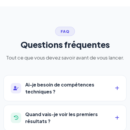
FAQ
Questions fréquentes
Tout ce que vous devez savoir avant de vous lancer.
Ai-je besoin de compétences
techniques ?
Absolument pas. Notre logiciel a été conçu pour
être accessible à
tous les profils
: artisans,
Quand vais-je voir les premiers
commerçants, auto-entrepreneurs, PME ou
résultats ?
agences. Pas de code, pas de configuration