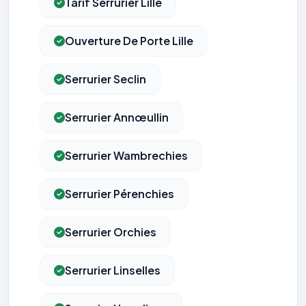
Tarif Serrurier Lille
Ouverture De Porte Lille
Serrurier Seclin
Serrurier Annœullin
Serrurier Wambrechies
Serrurier Pérenchies
Serrurier Orchies
Serrurier Linselles