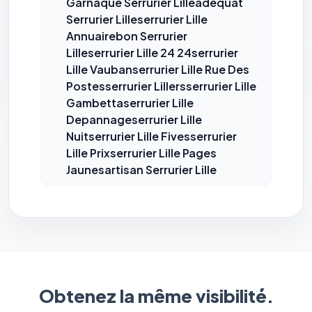
Garnaque Serrurier Lilleadequat
Serrurier Lilleserrurier Lille
Annuairebon Serrurier
Lilleserrurier Lille 24 24serrurier
Lille Vaubanserrurier Lille Rue Des
⚙️
Postesserrurier Lillersserrurier Lille
Gambettaserrurier Lille
Depannageserrurier Lille
Cookies essentiels
TOUJOURS ACTIF
Nuitserrurier Lille Fivesserrurier
Nécessaires au fonctionnement du site : session, sécurité,
Lille Prixserrurier Lille Pages
mémorisation de vos choix de consentement. Ils ne
peuvent pas être désactivés.
Jaunesartisan Serrurier Lille
Cookies analytiques
Nous aident à comprendre comment vous utilisez le site
(pages visitées, durée de visite) pour l'améliorer. Données
anonymisées via Google Analytics.
Cookies marketing
Permettent d'afficher des publicités pertinentes et de
Obtenez la même visibilité.
mesurer l'efficacité de nos campagnes (Google Ads,
Meta/Facebook). Vous pouvez les refuser sans impact sur