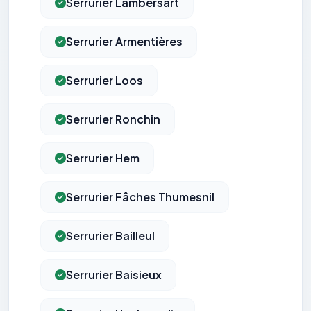
Serrurier Lambersart
Serrurier Armentières
Serrurier Loos
Serrurier Ronchin
Serrurier Hem
Serrurier Fâches Thumesnil
Serrurier Bailleul
Serrurier Baisieux