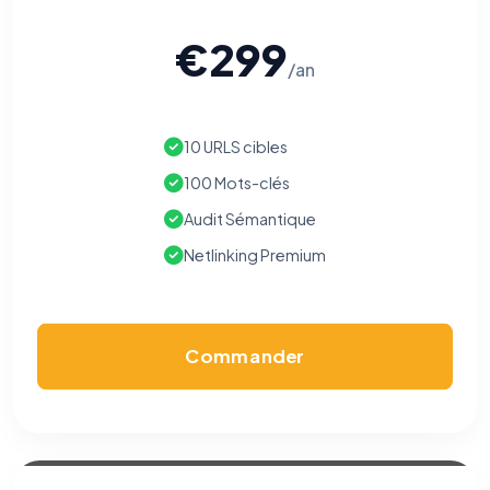
€299
/an
10 URLS cibles
100 Mots-clés
Audit Sémantique
Netlinking Premium
Commander