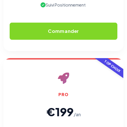
Suivi Positionnement
Commander
TOP CHOIX
PRO
€199
/an