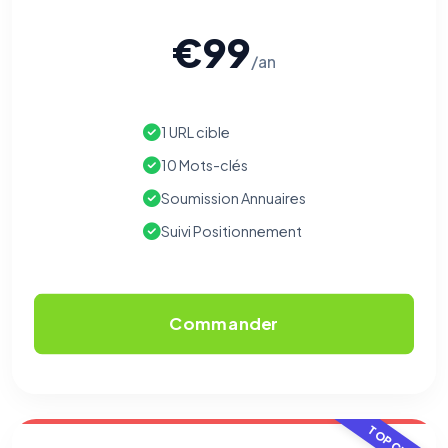
€99
Cookies essentiels
TOUJOURS ACTIF
/an
Nécessaires au fonctionnement du site : session, sécurité,
mémorisation de vos choix de consentement. Ils ne
peuvent pas être désactivés.
1 URL cible
Cookies analytiques
10 Mots-clés
Nous aident à comprendre comment vous utilisez le site
(pages visitées, durée de visite) pour l'améliorer. Données
Soumission Annuaires
anonymisées via Google Analytics.
Suivi Positionnement
Cookies marketing
Permettent d'afficher des publicités pertinentes et de
mesurer l'efficacité de nos campagnes (Google Ads,
Meta/Facebook). Vous pouvez les refuser sans impact sur
Commander
votre navigation.
Traceurs des courriels
HORS SITE WEB
Les e-mails peuvent contenir un pixel d'ouverture et des liens
traçants (Art. 82 loi Informatique et Libertés ; recommandation CNIL
pixels 2026 / FAQ juillet 2026).
Ce suivi n'est pas géré par ce
TOP CHOIX
bandeau cookies
(cadre distinct du site web). Pour vous y