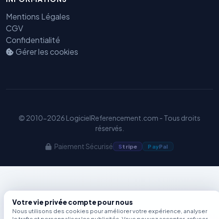
Mentions Légales
Benjamin — Agent IA SEO &
CGV
GEO
Confidentialité
Gérer les cookies
© 2010-2026 LogicielReferencement.com - Tous droits
réservés.
Paiement Sécurisé
S
tripe
Pay
Pal
Votre vie privée compte pour nous
Nous utilisons des cookies pour améliorer votre expérience, analyser
le trafic et personnaliser les publicités. Vous pouvez accepter, refuser