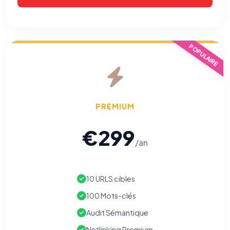
POPULAIRE
PREMIUM
€299
/an
10 URLS cibles
100 Mots-clés
Audit Sémantique
Netlinking Premium