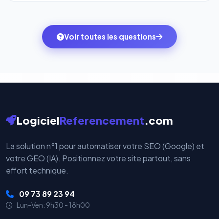
l'onglet
« Migrer votre pack »
pour basculer en
Totalement. Nous utilisons
Stripe
et
PayPal
, deux
quelques clics vers le pack qui correspond à vos
des systèmes de paiement les plus sécurisés au
ambitions du moment — sans perdre vos données ni
monde. Vos données bancaires ne transitent jamais
Voir toutes les questions
votre historique.
par nos serveurs — elles sont gérées directement et
cryptées par ces plateformes certifiées PCI DSS.
Logiciel
Referencement
.com
La solution n°1 pour automatiser votre SEO (Google) et
votre GEO (IA). Positionnez votre site partout, sans
effort technique.
09 73 89 23 94
Lun-Ven: 9h30 - 18h00