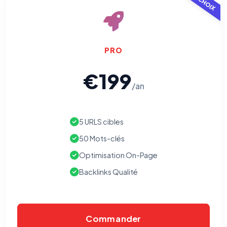
opposer : utilisez le
lien dédié en pied de chaque courriel
(« Pour
vous opposer à ce suivi ») — sans vous désinscrire des envois — ou
écrivez à
contact@logicielreferencement.com
. Détail :
Politique de
confidentialité
(section Traceurs dans les Courriels).
PRO
€199
/an
5 URLS cibles
50 Mots-clés
Optimisation On-Page
Backlinks Qualité
Commander