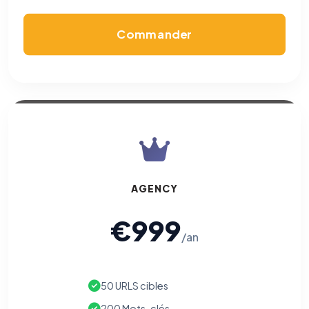
confidentialité
(section Traceurs dans les Courriels).
Commander
AGENCY
€999
/an
50 URLS cibles
200 Mots-clés