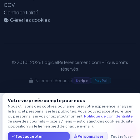
CGV
Confidentialité
Gérer les cookies
© 2010-2026 LogicielReferencement.com - Tous droits
réservés.
Paiement Sécurisé
S
tripe
Pay
Pal
Votre vie privée compte pour nous
Nous utilisons des cookies pour améliorer votre expérience, analyser
le trafic et personnaliser les publicités. Vous pouvez accepter, refuser
ou personnaliser vos choix à tout moment.
Politique de confidentialité
(le suivi des courriels — pixels / liens — est distinct des cookies du site ;
opposition via le lien en pied de chaque e-mail).
Tout accepter
Personnaliser
Tout refuser