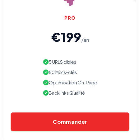
PRO
€199
/an
5 URLS cibles
50 Mots-clés
Optimisation On-Page
Backlinks Qualité
⚙️
Commander