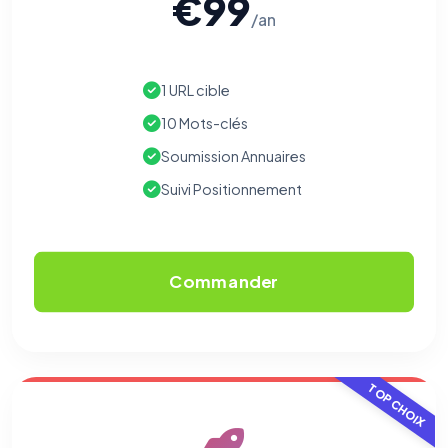
€99
/an
1 URL cible
10 Mots-clés
Soumission Annuaires
Suivi Positionnement
Commander
TOP CHOIX