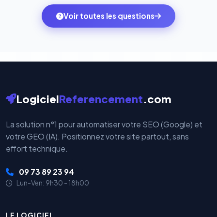
ambitions du moment — sans perdre vos données ni
monde. Vos données bancaires ne transitent jamais
Voir toutes les questions
votre historique.
par nos serveurs — elles sont gérées directement et
cryptées par ces plateformes certifiées PCI DSS.
Logiciel
Referencement
.com
La solution n°1 pour automatiser votre SEO (Google) et
votre GEO (IA). Positionnez votre site partout, sans
effort technique.
09 73 89 23 94
Lun-Ven: 9h30 - 18h00
LE LOGICIEL