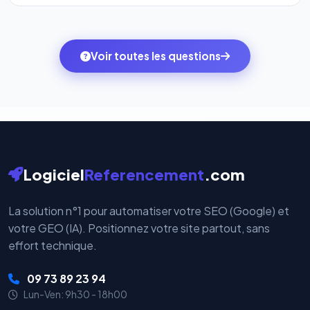
l'onglet
« Migrer votre pack »
pour basculer en
Totalement. Nous utilisons
Stripe
et
PayPal
, deux
quelques clics vers le pack qui correspond à vos
des systèmes de paiement les plus sécurisés au
ambitions du moment — sans perdre vos données ni
monde. Vos données bancaires ne transitent jamais
Voir toutes les questions
votre historique.
par nos serveurs — elles sont gérées directement et
cryptées par ces plateformes certifiées PCI DSS.
Logiciel
Referencement
.com
La solution n°1 pour automatiser votre SEO (Google) et
votre GEO (IA). Positionnez votre site partout, sans
effort technique.
09 73 89 23 94
Lun-Ven: 9h30 - 18h00