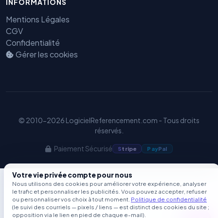
INFORMATIONS
GEO
Mentions Légales
CGV
Confidentialité
Gérer les cookies
© 2010-2026 LogicielReferencement.com - Tous droits
réservés.
Paiement Sécurisé
S
tripe
Pay
Pal
Votre vie privée compte pour nous
Nous utilisons des cookies pour améliorer votre expérience, analyser
le trafic et personnaliser les publicités. Vous pouvez accepter, refuser
ou personnaliser vos choix à tout moment.
Politique de confidentialité
(le suivi des courriels — pixels / liens — est distinct des cookies du site ;
opposition via le lien en pied de chaque e-mail).