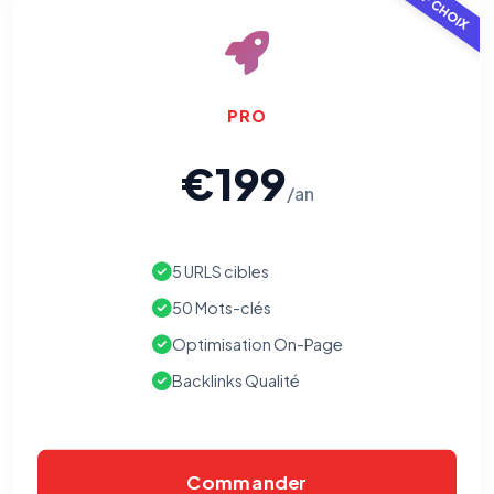
TOP CHOIX
PRO
€199
/an
5 URLS cibles
50 Mots-clés
Optimisation On-Page
Backlinks Qualité
Commander