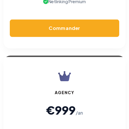
Netlinking Premium
Cookies marketing
Permettent d'afficher des publicités pertinentes et de
mesurer l'efficacité de nos campagnes (Google Ads,
Meta/Facebook). Vous pouvez les refuser sans impact sur
votre navigation.
Commander
Traceurs des courriels
HORS SITE WEB
Les e-mails peuvent contenir un pixel d'ouverture et des liens
traçants (Art. 82 loi Informatique et Libertés ; recommandation CNIL
pixels 2026 / FAQ juillet 2026).
Ce suivi n'est pas géré par ce
bandeau cookies
(cadre distinct du site web). Pour vous y
opposer : utilisez le
lien dédié en pied de chaque courriel
(« Pour
vous opposer à ce suivi ») — sans vous désinscrire des envois — ou
écrivez à
contact@logicielreferencement.com
. Détail :
Politique de
confidentialité
(section Traceurs dans les Courriels).
AGENCY
€999
/an