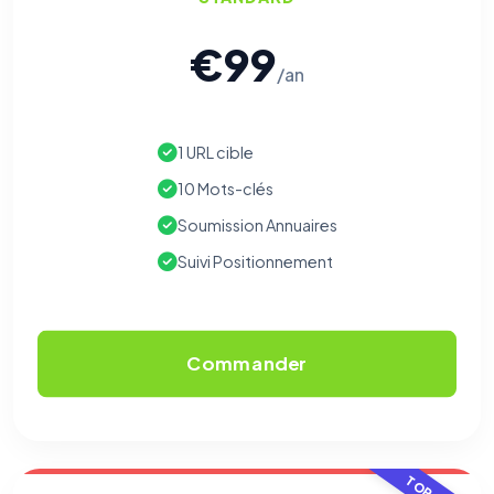
€99
/an
1 URL cible
10 Mots-clés
Soumission Annuaires
Suivi Positionnement
Commander