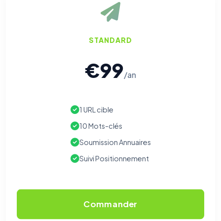
STANDARD
€99
/an
1 URL cible
10 Mots-clés
Soumission Annuaires
Suivi Positionnement
Commander