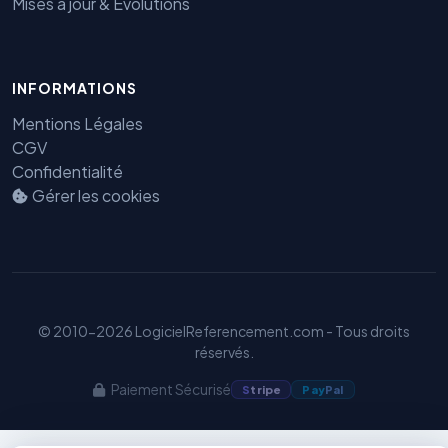
Mises à jour & Évolutions
INFORMATIONS
Benjamin — Agent IA SEO &
GEO
Mentions Légales
CGV
Confidentialité
Gérer les cookies
© 2010-2026 LogicielReferencement.com - Tous droits
réservés.
Paiement Sécurisé
S
tripe
Pay
Pal