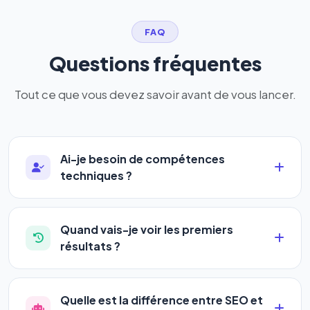
FAQ
Questions fréquentes
Tout ce que vous devez savoir avant de vous lancer.
Ai-je besoin de compétences
techniques ?
Absolument pas. Notre logiciel a été conçu pour
être accessible à
tous les profils
: artisans,
Quand vais-je voir les premiers
commerçants, auto-entrepreneurs, PME ou
résultats ?
agences. Pas de code, pas de configuration
La plupart de nos utilisateurs observent une
complexe — vous renseignez l'adresse de votre
amélioration de leur positionnement en
4 à 6
site, décrivez votre activité, et le logiciel gère tout
Quelle est la différence entre SEO et