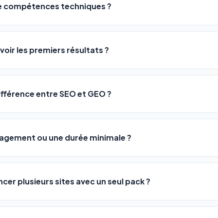
de compétences techniques ?
logiciel a été conçu pour être accessible à
tous les profils
: a
ME ou agences. Pas de code, pas de configuration complexe —
voir les premiers résultats ?
 décrivez votre activité, et le logiciel gère tout en automatiqu
sateurs observent une amélioration de leur positionnement en
4 
rathon, pas un sprint — mais notre logiciel
accélère considér
différence entre SEO et GEO ?
isant les actions SEO et GEO 24h/24. Vous suivez l'évolution 
Optimization) vous positionne sur les moteurs classiques : Goo
 Optimization) va plus loin : il fait en sorte que les IA généra
ngagement ou une durée minimale ?
us citent comme référence dans leurs réponses. Notre logiciel e
 automatiquement.
ous nos packs sont résiliables à tout moment, directement depu
ontactant par téléphone (09 73 89 23 94) ou via le support en li
ncer plusieurs sites avec un seul pack ?
re liberté est totale.
e un nombre de sites différent :