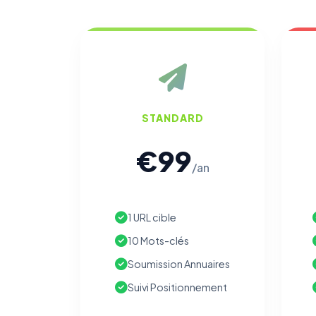
STANDARD
€99
/an
1 URL cible
10 Mots-clés
Soumission Annuaires
Suivi Positionnement