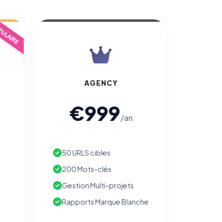
ULAIRE
AGENCY
€999
/an
50 URLS cibles
200 Mots-clés
Gestion Multi-projets
Rapports Marque Blanche