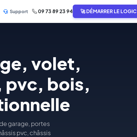
09 73 89 23 94
🚀 DÉMARRER LE LOGIC
Support
e, volet,
, pvc, bois,
tionnelle
e de garage, portes
hâssis pvc, châssis