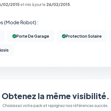
6/02/2015
et mis à jour le
26/02/2015
.
s (Mode Robot) :
Porte De Garage
Protection Solaire
ssis
⚙️
Cookies essentiels
TOUJOURS ACTIF
Obtenez la même visibilité.
Nécessaires au fonctionnement du site : session, sécurité,
mémorisation de vos choix de consentement. Ils ne peuvent
pas être désactivés.
Choisissez votre pack et rejoignez nos références succès.