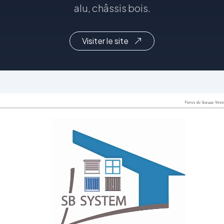
alu, châssis bois.
Visiter le site