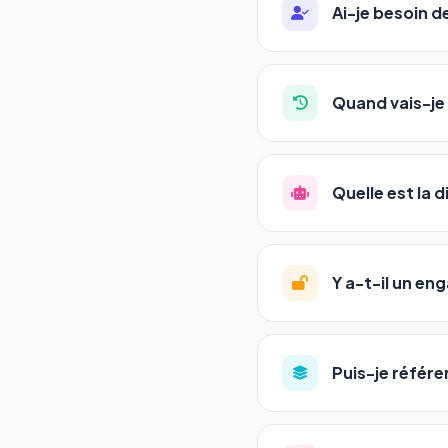
Ai-je besoin 
Absolument pas. Notre 
auto-entrepreneurs, P
Quand vais-je 
l'adresse de votre site,
La plupart de nos utili
référencement est un ma
Quelle est la 
progression
en automat
votre tableau de bord.
Le
SEO
(Search Engine 
GEO
(Generative Engine
Y a-t-il un e
Gemini et Perplexity
vo
deux simultanément et
Aucun engagement.
T
en un clic, ou en nous c
Puis-je référe
pas de frais cachés. Vot
Oui ! Chaque pack couvr