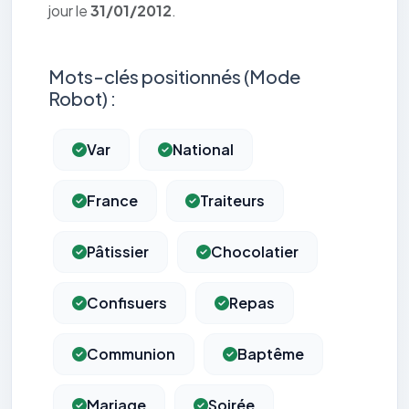
jour le
31/01/2012
.
Mots-clés positionnés (Mode
Robot) :
Var
National
France
Traiteurs
Pâtissier
Chocolatier
Confisuers
Repas
Communion
Baptême
Mariage
Soirée