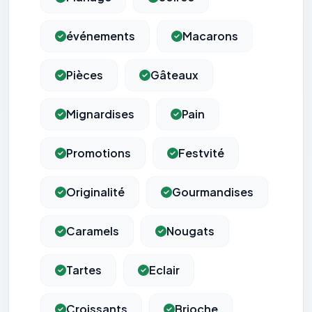
événements
Macarons
Pièces
Gâteaux
Mignardises
Pain
Promotions
Festvité
Originalité
Gourmandises
Caramels
Nougats
Tartes
Eclair
Croissants
Brioche