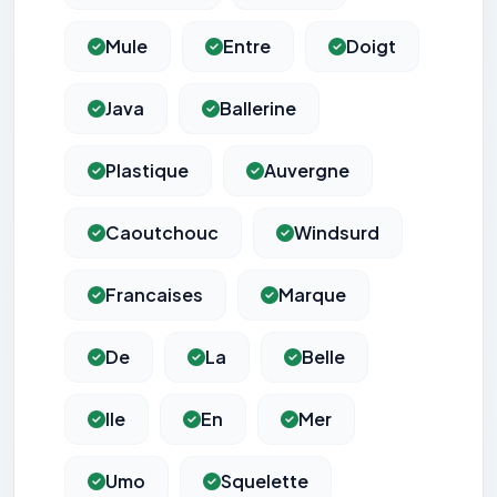
Mule
Entre
Doigt
Java
Ballerine
Plastique
Auvergne
Caoutchouc
Windsurd
Francaises
Marque
De
La
Belle
Ile
En
Mer
Umo
Squelette