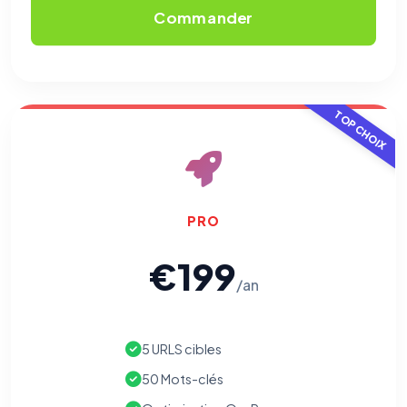
Commander
TOP CHOIX
PRO
⚙️
€199
/an
Cookies essentiels
TOUJOURS ACTIF
Nécessaires au fonctionnement du site : session, sécurité,
mémorisation de vos choix de consentement. Ils ne
peuvent pas être désactivés.
5 URLS cibles
50 Mots-clés
Cookies analytiques