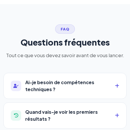
FAQ
Questions fréquentes
Tout ce que vous devez savoir avant de vous lancer.
Ai-je besoin de compétences
techniques ?
Absolument pas. Notre logiciel a été conçu pour
être accessible à
tous les profils
: artisans,
Quand vais-je voir les premiers
commerçants, auto-entrepreneurs, PME ou
résultats ?
agences. Pas de code, pas de configuration