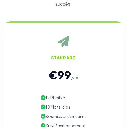
succès.
STANDARD
€99
/an
1 URL cible
10 Mots-clés
Soumission Annuaires
Suivi Positionnement