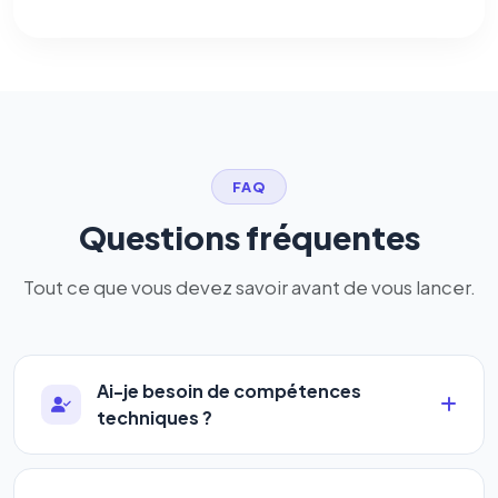
FAQ
Questions fréquentes
Tout ce que vous devez savoir avant de vous lancer.
Ai-je besoin de compétences
techniques ?
Absolument pas. Notre logiciel a été conçu pour
être accessible à
tous les profils
: artisans,