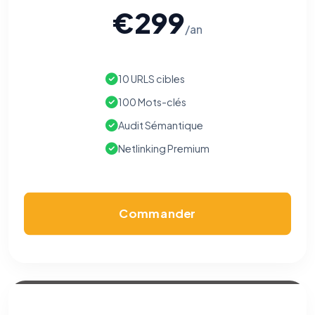
€299
/an
10 URLS cibles
100 Mots-clés
Audit Sémantique
Netlinking Premium
Commander