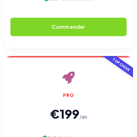
Commander
TOP CHOIX
PRO
€199
/an