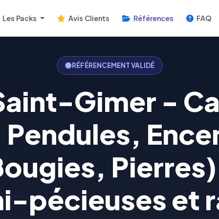
Les Packs
Avis Clients
Références
FAQ
RÉFÉRENCEMENT VALIDÉ
Saint-Gimer - C
 Pendules, Encen
Bougies, Pierres)
i-pécieuses et 