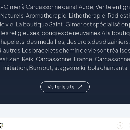
-Gimer à Carcassonne dans l'Aude, Vente en lign
Naturels, Aromathérapie, Lithothérapie, Radiesthé
e vie. La boutique Saint-Gimer est spécialisé en p
les religieuses, bougies de neuvaines.A la bout
apelets, des médailles, des croix des dizainiers. 
d'autres.Les bracelets chemin de vie sont réalisés
at Zen, Reiki Carcassonne, France, Carcassonne, 
initiation, Burn out, stages reiki, bols chantants
Visiter le site