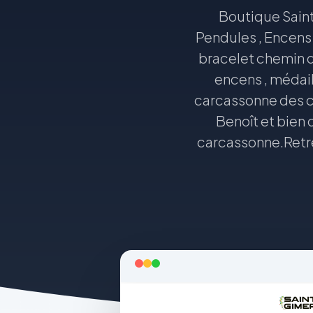
Boutique Saint
Pendules , Encens 
bracelet chemin d
encens , médail
carcassonne des ch
Benoît et bien 
carcassonne.Retre