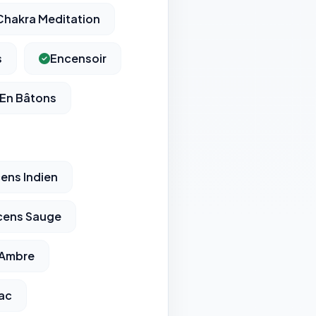
Chakra Meditation
s
Encensoir
 En Bâtons
ens Indien
cens Sauge
 Ambre
ac