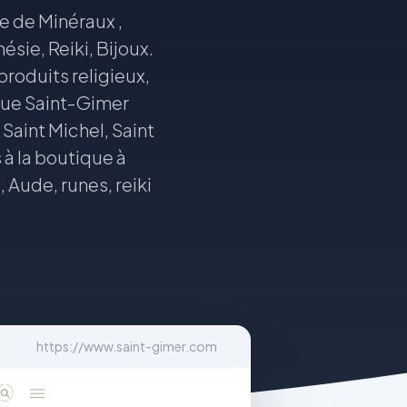
e de Minéraux ,
sie, Reiki, Bijoux.
roduits religieux,
ique Saint-Gimer
Saint Michel, Saint
 à la boutique à
Aude, runes, reiki
https://www.saint-gimer.com