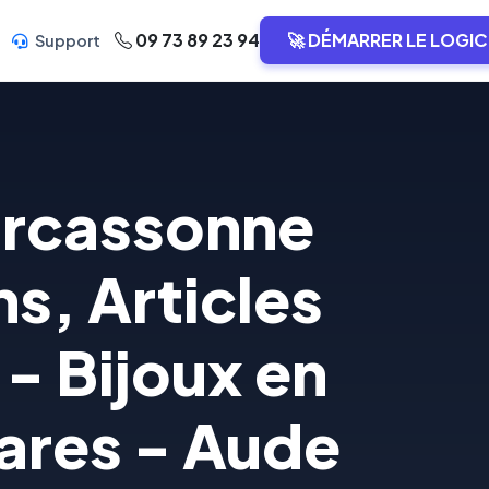
09 73 89 23 94
🚀 DÉMARRER LE LOGIC
Support
arcassonne
s, Articles
 - Bijoux en
rares - Aude