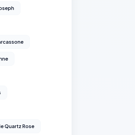
Joseph
arcassone
nne
s
ie Quartz Rose