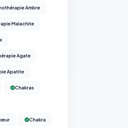
thothérapie Ambre
rapie Malachite
x
hérapie Agate
pie Apatite
Chakras
Cœur
Chakra