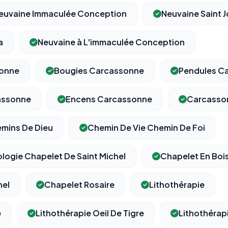
euvaine Immaculée Conception
Neuvaine Saint 
a
Neuvaine à L'immaculée Conception
⚙️
sonne
Bougies Carcassonne
Pendules C
Cookies essentiels
TOUJOURS ACTIF
assonne
Encens Carcassonne
Carcasso
Nécessaires au fonctionnement du site : session, sécurité,
mémorisation de vos choix de consentement. Ils ne peuvent
pas être désactivés.
mins De Dieu
Chemin De Vie Chemin De Foi
ologie Chapelet De Saint Michel
Chapelet En Boi
Cookies analytiques
Nous aident à comprendre comment vous utilisez le site
(pages visitées, durée de visite) pour l'améliorer. Données
hel
Chapelet Rosaire
Lithothérapie
anonymisées via Google Analytics.
e
Lithothérapie Oeil De Tigre
Lithothérap
Cookies marketing