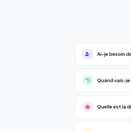
Ai-je besoin 
Absolument pas. Notre 
auto-entrepreneurs, P
Quand vais-je 
l'adresse de votre site,
La plupart de nos utili
référencement est un ma
Quelle est la 
progression
en automat
votre tableau de bord.
Le
SEO
(Search Engine 
GEO
(Generative Engine