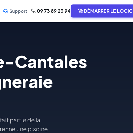
09 73 89 23 94
🚀 DÉMARRER LE LOGIC
Support
e-Cantales
gneraie
it partie de la
renne une piscine