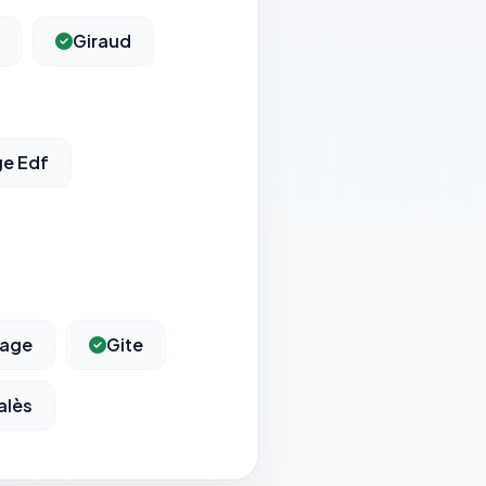
Giraud
ge Edf
iage
Gite
alès