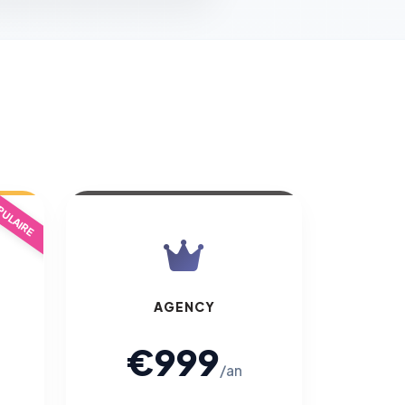
ULAIRE
AGENCY
€999
/an