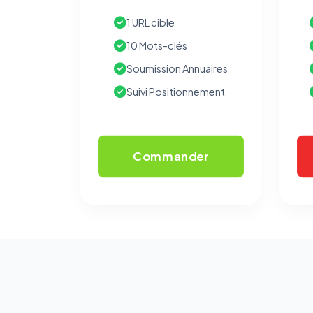
1 URL cible
10 Mots-clés
Soumission Annuaires
Suivi Positionnement
Commander