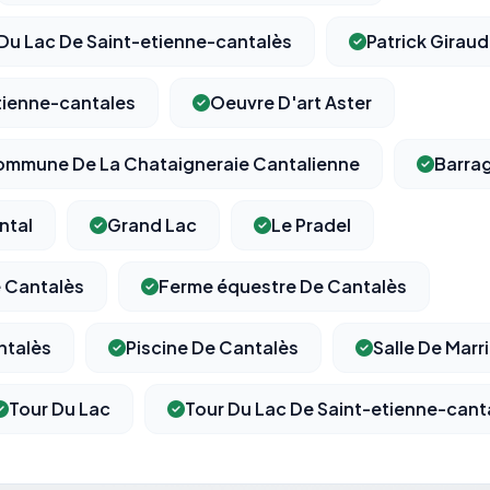
u Lac De Saint-etienne-cantalès
Patrick Giraud
tienne-cantales
Oeuvre D'art Aster
⚙️
mune De La Chataigneraie Cantalienne
Barra
Cookies essentiels
TOUJOURS ACTIF
Nécessaires au fonctionnement du site : session, sécurité,
ntal
Grand Lac
Le Pradel
mémorisation de vos choix de consentement. Ils ne peuvent
pas être désactivés.
 Cantalès
Ferme équestre De Cantalès
Cookies analytiques
antalès
Piscine De Cantalès
Salle De Marr
Nous aident à comprendre comment vous utilisez le site
(pages visitées, durée de visite) pour l'améliorer. Données
anonymisées via Google Analytics.
Tour Du Lac
Tour Du Lac De Saint-etienne-cant
Cookies marketing