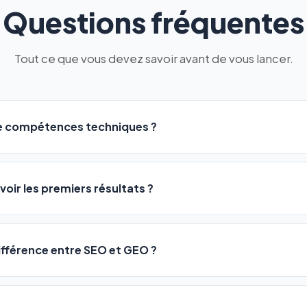
Questions fréquentes
Tout ce que vous devez savoir avant de vous lancer.
de compétences techniques ?
logiciel a été conçu pour être accessible à
tous les profils
: a
ME ou agences. Pas de code, pas de configuration complexe —
voir les premiers résultats ?
 décrivez votre activité, et le logiciel gère tout en automatiqu
sateurs observent une amélioration de leur positionnement en
4 
rathon, pas un sprint — mais notre logiciel
accélère considér
différence entre SEO et GEO ?
isant les actions SEO et GEO 24h/24. Vous suivez l'évolution 
Optimization) vous positionne sur les moteurs classiques : Goo
 Optimization) va plus loin : il fait en sorte que les IA généra