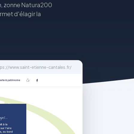
an, zonne Natura200
met d'élagir la
ps://www.saint-etienne-cantales.fr/