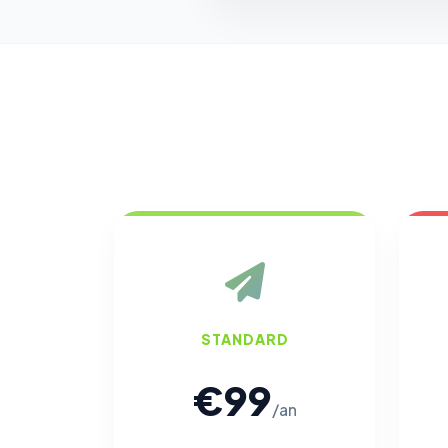
STANDARD
€99
/an