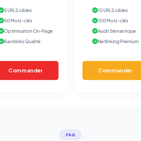
5 URLS cibles
10 URLS cibles
50 Mots-clés
100 Mots-clés
Optimisation On-Page
Audit Sémantique
Backlinks Qualité
Netlinking Premium
Commander
Commander
FAQ