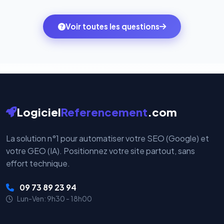
quelques clics vers le pack qui correspond à vos
des systèmes de paiement les plus sécurisés au
ambitions du moment — sans perdre vos données ni
monde. Vos données bancaires ne transitent jamais
Voir toutes les questions
votre historique.
par nos serveurs — elles sont gérées directement et
cryptées par ces plateformes certifiées PCI DSS.
Logiciel
Referencement
.com
La solution n°1 pour automatiser votre SEO (Google) et
votre GEO (IA). Positionnez votre site partout, sans
effort technique.
09 73 89 23 94
Lun-Ven: 9h30 - 18h00