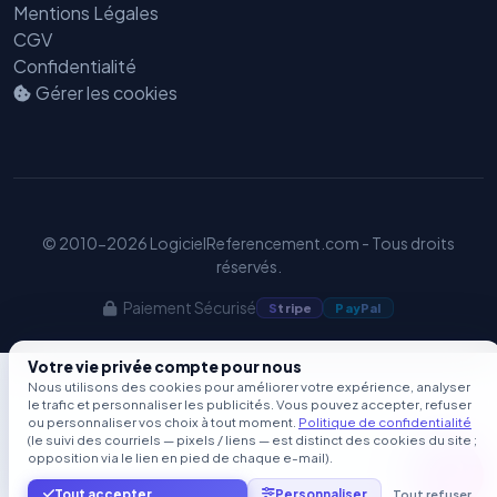
Mentions Légales
CGV
Confidentialité
Gérer les cookies
© 2010-2026 LogicielReferencement.com - Tous droits
réservés.
Paiement Sécurisé
S
tripe
Pay
Pal
Votre vie privée compte pour nous
Nous utilisons des cookies pour améliorer votre expérience, analyser
le trafic et personnaliser les publicités. Vous pouvez accepter, refuser
ou personnaliser vos choix à tout moment.
Politique de confidentialité
(le suivi des courriels — pixels / liens — est distinct des cookies du site ;
opposition via le lien en pied de chaque e-mail).
Tout accepter
Personnaliser
Tout refuser