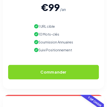
€99
/an
1 URL cible
10 Mots-clés
Soumission Annuaires
Suivi Positionnement
Commander
TOP CHOIX