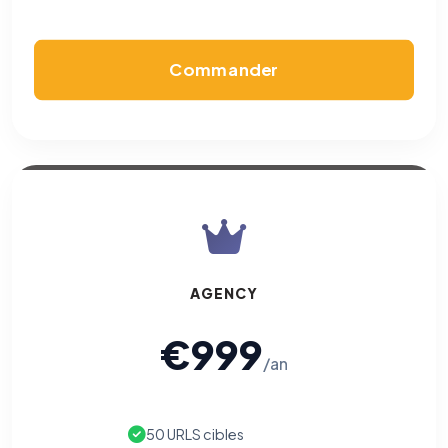
Permettent d'afficher des publicités pertinentes et de
mesurer l'efficacité de nos campagnes (Google Ads,
Meta/Facebook). Vous pouvez les refuser sans impact sur
votre navigation.
Commander
Traceurs des courriels
HORS SITE WEB
Les e-mails peuvent contenir un pixel d'ouverture et des liens
traçants (Art. 82 loi Informatique et Libertés ; recommandation CNIL
pixels 2026 / FAQ juillet 2026).
Ce suivi n'est pas géré par ce
bandeau cookies
(cadre distinct du site web). Pour vous y
opposer : utilisez le
lien dédié en pied de chaque courriel
(« Pour
vous opposer à ce suivi ») — sans vous désinscrire des envois — ou
écrivez à
contact@logicielreferencement.com
. Détail :
Politique de
confidentialité
(section Traceurs dans les Courriels).
AGENCY
€999
/an
50 URLS cibles