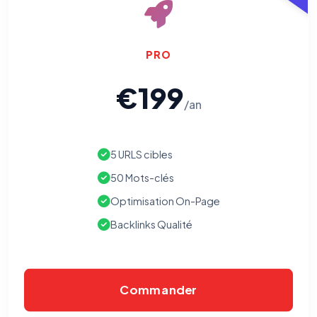
PRO
€199
/an
5 URLS cibles
50 Mots-clés
Optimisation On-Page
Backlinks Qualité
Commander