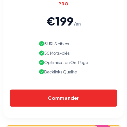
PRO
€199
/an
⚙️
5 URLS cibles
50 Mots-clés
Cookies essentiels
TOUJOURS ACTIF
Optimisation On-Page
Nécessaires au fonctionnement du site : session, sécurité,
mémorisation de vos choix de consentement. Ils ne
Backlinks Qualité
peuvent pas être désactivés.
Cookies analytiques
Nous aident à comprendre comment vous utilisez le site
Commander
(pages visitées, durée de visite) pour l'améliorer. Données
anonymisées via Google Analytics.
Cookies marketing
Permettent d'afficher des publicités pertinentes et de