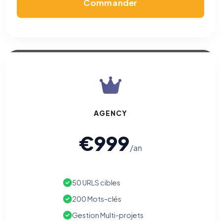
Commander
AGENCY
€999
/an
50 URLS cibles
200 Mots-clés
Gestion Multi-projets