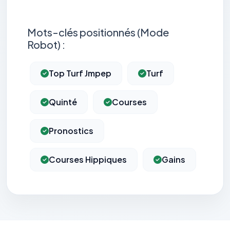
Mots-clés positionnés (Mode
Robot) :
Top Turf Jmpep
Turf
Quinté
Courses
Pronostics
Courses Hippiques
Gains