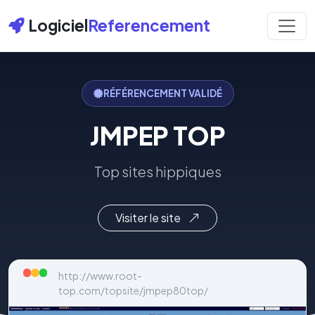
Logiciel
Referencement
RÉFÉRENCEMENT VALIDÉ
JMPEP TOP
Top sites hippiques
Visiter le site
http://www.root-
top.com/topsite/jmpep80top/