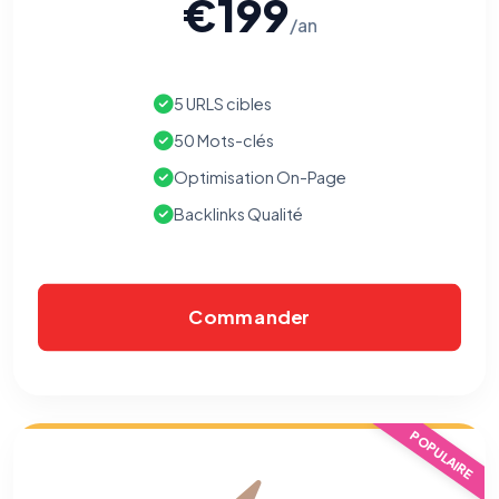
€199
/an
5 URLS cibles
50 Mots-clés
Optimisation On-Page
Backlinks Qualité
Commander
POPULAIRE