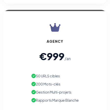
Traceurs des courriels
HORS SITE WEB
Les e-mails peuvent contenir un pixel d'ouverture et des liens
traçants (Art. 82 loi Informatique et Libertés ; recommandation CNIL
pixels 2026 / FAQ juillet 2026).
Ce suivi n'est pas géré par ce
bandeau cookies
(cadre distinct du site web). Pour vous y
opposer : utilisez le
lien dédié en pied de chaque courriel
(« Pour
vous opposer à ce suivi ») — sans vous désinscrire des envois — ou
écrivez à
contact@logicielreferencement.com
. Détail :
Politique de
AGENCY
confidentialité
(section Traceurs dans les Courriels).
€999
/an
50 URLS cibles
200 Mots-clés
Gestion Multi-projets
Rapports Marque Blanche